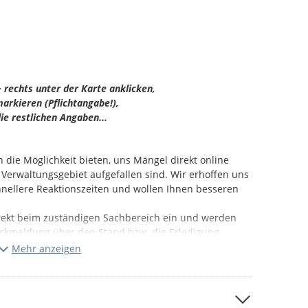
 rechts unter der Karte anklicken,
arkieren (Pflichtangabe!),
ie restlichen Angaben...
n die Möglichkeit bieten, uns Mängel direkt online
 Verwaltungsgebiet aufgefallen sind. Wir erhoffen uns
nellere Reaktionszeiten und wollen Ihnen besseren
rekt beim zuständigen Sachbereich ein und werden
Rückmeldung über den Stand bzw. die Erledigung.
Mehr anzeigen
h setzt natürlich auf unserer Seite die
oraus. Aus diesem Grund möchten wir Sie eindringlich
fte Mängel zu melden und immer vorab zu prüfen, ob
kten Dialog mit den betreffenden Verursachern lösen