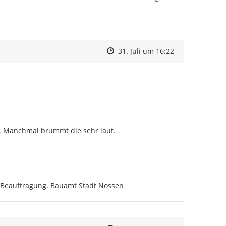
Zeitpunkt des Erstellens
Zeitpunkt des Erstellens
Zur Äußerung
31. Juli um 16:22
s. Manchmal brummt die sehr laut.
n Beauftragung. Bauamt Stadt Nossen