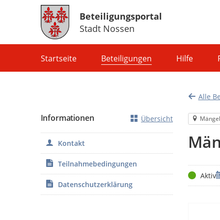
Beteiligungsportal
Stadt Nossen
Portalnavigation
Startseite
Beteiligungen
Hilfe
Alle B
Informationen
Übersicht
Mänge
Män
Kontakt
Teilnahmebedingungen
Status
Z
Aktiv
Datenschutzerklärung