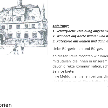
Anleitung:
1. Schaltfläche <Meldung abgeben>
2. Standort auf Karte wählen und m
3. Kategorie auswählen und dann d
Liebe Bürgerinnen und Bürger,
an dieser Stelle möchten wir Ihne
mitzuteilen, die Ihnen in unserem
davon direkte Kommunikation, sch
Service bieten.
Ihre Meldungen gehen bei uns di
dort abgearbeitet. Sie erhalten 
Dieser sehr hohe Qualitätsanspruc
entsprechende Arbeitskapazität v
bitten, uns wirklich nur ernstha
orien
sich die Dinge nicht doch im dire