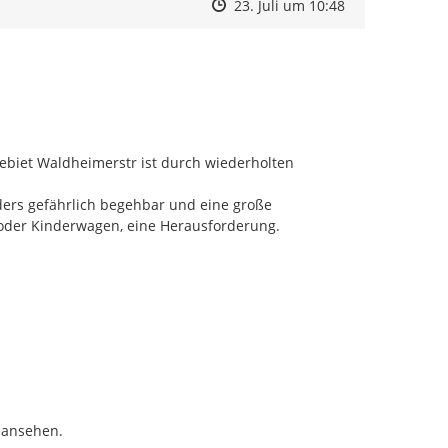
Zeitpunkt des Erstellens
Zeitpunkt des Erstellens
Zur Äußerung
23. Juli um 10:48
iet Waldheimerstr ist durch wiederholten 
ers gefährlich begehbar und eine große 
n oder Kinderwagen, eine Herausforderung.
 ansehen.
