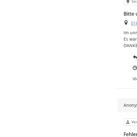
Kat
Str
Bitte
Ort
01
Im unm
Es wär
DANKE
Vi
Anon
Kat
Ver
Fehle