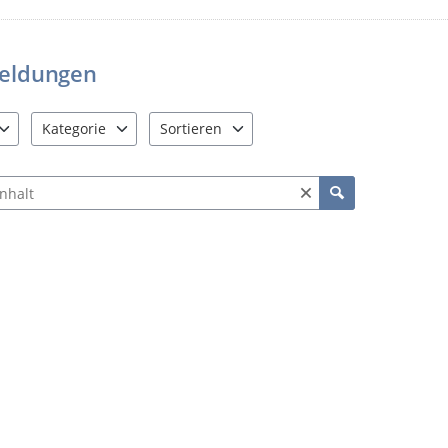
lassen.
Es wäre sehr schade, wenn diese M
eingestellt werden müsste, weil z
eldungen
substanzlos und nicht relevant wa
Mängel zu bearbeiten.
Kategorie
Sortieren
Ihre Stadtverwaltung Nossen
e verfügbar. Benutzen Sie "Pfeiltaste oben" und "Pfeiltaste unten"
16 Einträge verfügbar. Benutzen Sie "Pfeiltaste oben" und "Pf
2 Einträge verfügbar. Benutzen Sie "Pfeiltas
ch Meldungen und Kommentaren