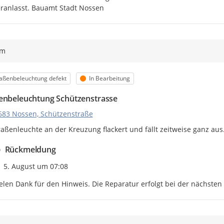
ranlasst. Bauamt Stadt Nossen
ym
egorie
Status
aßenbeleuchtung defekt
In Bearbeitung
enbeleuchtung Schützenstrasse
683 Nossen, Schützenstraße
raßenleuchte an der Kreuzung flackert und fällt zeitweise ganz au
Rückmeldung
Zeitpunkt des Erstellens
5. August um 07:08
elen Dank für den Hinweis. Die Reparatur erfolgt bei der nächste