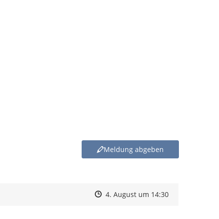
Meldung abgeben
Zeitpunkt des Erstellens
Zeitpunkt des Erstellens
Zur Äußerung
4. August um 14:30