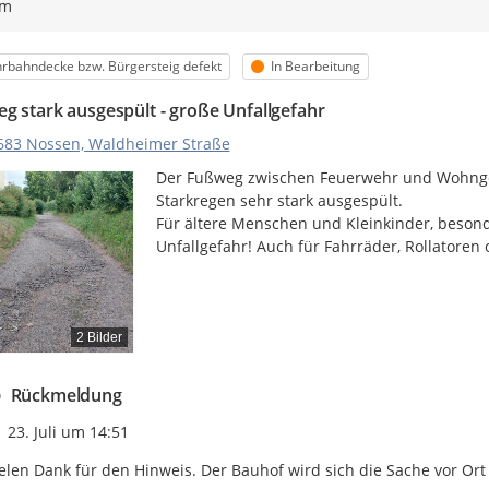
ym
egorie
Status
rbahndecke bzw. Bürgersteig defekt
In Bearbeitung
g stark ausgespült - große Unfallgefahr
683 Nossen, Waldheimer Straße
Der Fußweg zwischen Feuerwehr und Wohngeb
Starkregen sehr stark ausgespült.

Für ältere Menschen und Kleinkinder, besond
Unfallgefahr! Auch für Fahrräder, Rollatore
2 Bilder
Rückmeldung
Zeitpunkt des Erstellens
23. Juli um 14:51
elen Dank für den Hinweis. Der Bauhof wird sich die Sache vor Ort