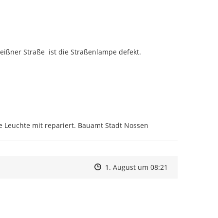
ßner Straße  ist die Straßenlampe defekt.

e Leuchte mit repariert. Bauamt Stadt Nossen
Zeitpunkt des Erstellens
Zeitpunkt des Erstellens
Zur Äußerung
1. August um 08:21