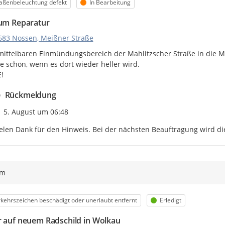
egorie
Status
aßenbeleuchtung defekt
In Bearbeitung
 um Reparatur
683 Nossen, Meißner Straße
ittelbaren Einmündungsbereich der Mahlitzscher Straße in die Mei
e schön, wenn es dort wieder heller wird.

!
Rückmeldung
Zeitpunkt des Erstellens
5. August um 06:48
elen Dank für den Hinweis. Bei der nächsten Beauftragung wird di
ym
egorie
Status
kehrszeichen beschädigt oder unerlaubt entfernt
Erledigt
r auf neuem Radschild in Wolkau