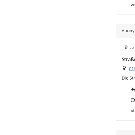
ve
Anon
Kat
Str
Straß
Ort
01
Die St
Vi