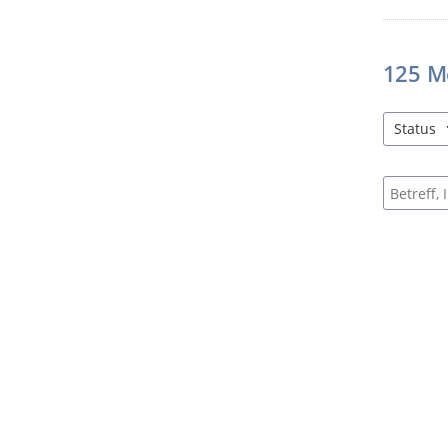
125
M
Status
4 Einträg
Suche na