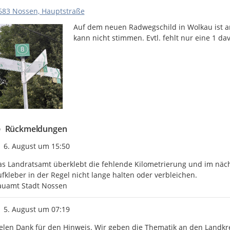
683 Nossen, Hauptstraße
Auf dem neuen Radwegschild in Wolkau ist a
kann nicht stimmen. Evtl. fehlt nur eine 1 dav
Rückmeldungen
Zeitpunkt des Erstellens
6. August um 15:50
s Landratsamt überklebt die fehlende Kilometrierung und im nächs
fkleber in der Regel nicht lange halten oder verbleichen.

auamt Stadt Nossen
Zeitpunkt des Erstellens
5. August um 07:19
elen Dank für den Hinweis. Wir geben die Thematik an den Landkrei