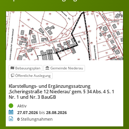
Bebauungsplan
Gemeinde Niederau
Öffentliche Auslegung
Klarstellungs- und Ergänzungssatzung
‚Scheringstraße 12 Niederau‘ gem. § 34 Abs. 4 S. 1
B
Nr. 1 und Nr. 3 BauGB
B
Status
S
Aktiv
Zeitraum
Z
27.07.2026
bis
28.08.2026
Stellungnahmen
S
0
Stellungnahmen