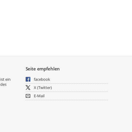
Seite empfehlen
ist ein
facebook
 des
X (Twitter)
E-Mail