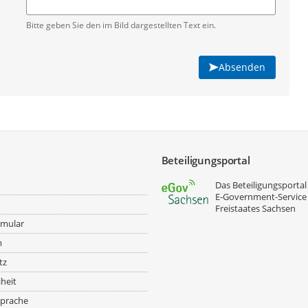
Pflichtangabe
Bitte geben Sie den im Bild dargestellten Text ein.
Absenden
Beteiligungsportal
Das Beteiligungsportal 
E‑Government-Service
Freistaates Sachsen
rmular
m
tz
iheit
prache