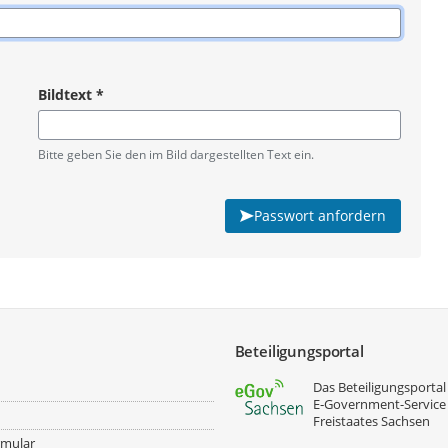
Bildtext
*
Pflichtangabe
Bitte geben Sie den im Bild dargestellten Text ein.
Passwort anfordern
Beteiligungsportal
Das Beteiligungsportal 
E‑Government-Service
Freistaates Sachsen
rmular