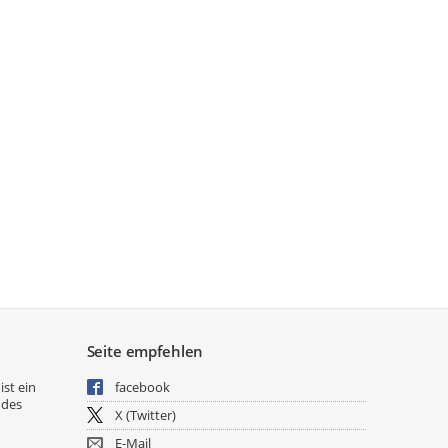
Seite empfehlen
ist ein
facebook
 des
X (Twitter)
E-Mail