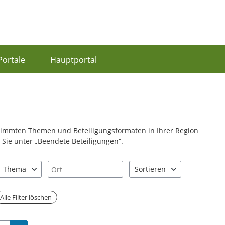
Portale
Hauptportal
stimmten Themen und Beteiligungsformaten in Ihrer Region
Sie unter „Beendete Beteiligungen“.
Ort
Thema
Sortieren
nd "Pfeiltaste unten" zum Navigieren.
zen Sie "Pfeiltaste oben" und "Pfeiltaste unten" zum Navigieren.
1 Einträge verfügbar. Benutzen Sie "Pfeiltaste oben" und "Pfeiltast
2 Einträge verfügbar. Benutz
Alle Filter löschen