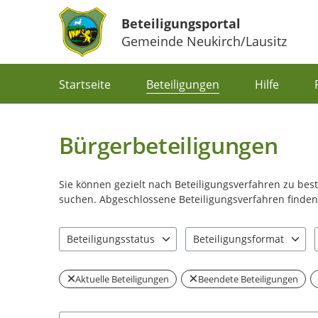
Beteiligungsportal
Gemeinde Neukirch/Lausitz
Portalnavigation
Startseite
Beteiligungen
Hilfe
Bürgerbeteiligungen
Sie können gezielt nach Beteiligungsverfahren zu be
suchen. Abgeschlossene Beteiligungsverfahren finden 
Beteiligungsstatus
Beteiligungsformat
1 Einträge verfügbar. Benutzen Sie "Pfeiltaste oben" u
1 Einträge verfügbar. Benut
Aktuelle Beteiligungen
Beendete Beteiligungen