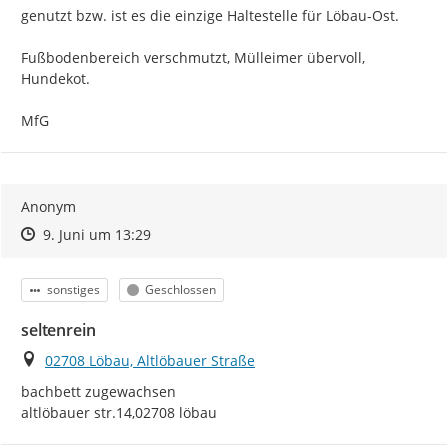
genutzt bzw. ist es die einzige Haltestelle für Löbau-Ost.

Fußbodenbereich verschmutzt, Mülleimer übervoll, 
Hundekot.

MfG
Anonym
Zeitpunkt des Erstellens
Zeitpunkt des Erstellens
Zur Äußerung
9. Juni um 13:29
Kategorie
Status
sonstiges
Geschlossen
seltenrein
Ort
02708 Löbau, Altlöbauer Straße
bachbett zugewachsen

altlöbauer str.14,02708 löbau