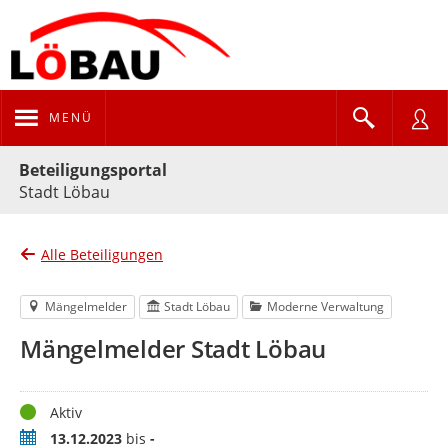
MENÜ
Portalnavigation
Beteiligungsportal
Stadt Löbau
Alle Beteiligungen
Mängelmelder
Stadt Löbau
Moderne Verwaltung
Mängelmelder Stadt Löbau
Status
Aktiv
Zeitraum
13.12.2023
bis
-