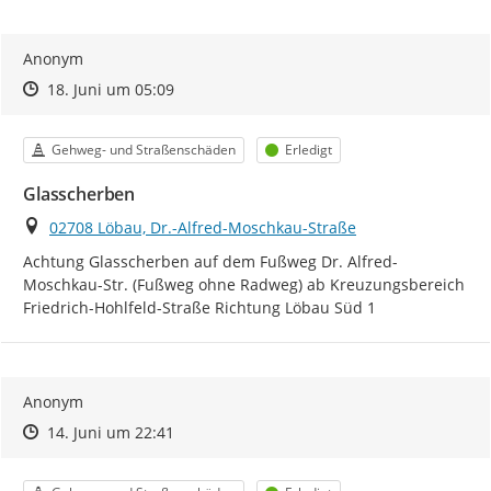
Anonym
Zeitpunkt des Erstellens
Zeitpunkt des Erstellens
Zur Äußerung
18. Juni um 05:09
Kategorie
Status
Gehweg- und Straßenschäden
Erledigt
Glasscherben
Ort
02708 Löbau, Dr.-Alfred-Moschkau-Straße
Achtung Glasscherben auf dem Fußweg Dr. Alfred-
Moschkau-Str. (Fußweg ohne Radweg) ab Kreuzungsbereich 
Friedrich-Hohlfeld-Straße Richtung Löbau Süd 1
Anonym
Zeitpunkt des Erstellens
Zeitpunkt des Erstellens
Zur Äußerung
14. Juni um 22:41