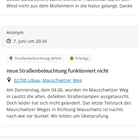
Wind nicht aus dem Mülleimern in die Natur gelangt. Danke
Anonym
Zeitpunkt des Erstellens
Zeitpunkt des Erstellens
Zur Äußerung
7. Juni um 20:34
Kategorie
Status
Straßenbeleuchtung defekt
Erledigt
neue Straßenbeleuchtung funktioniert nicht
Ort
02708 Löbau, Mauschwitzer Weg
Am Donnerstag, dem 04.06. wurden im Mauschwitzer Weg 
in Lautitz die alten, defekten Straßenlampen ausgetauscht.

Doch leider hat sich nicht geändert. Das letzte Teilstück des 
Mauschwitzer Weges in Richtung Mauschwitz ist nachts 
nach wie vor dunkel. Wir bitten um Überprüfung.