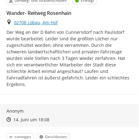
Kategorie
Status
Gehweg- und Straßenschäden
Erledigt
Wander- Reitweg Rosenhain
Ort
02708 Löbau, Am Hof
Der Weg an der D Bahn von Cunnersdorf nach Paulsdorf 
wurde bearbeitet. Leider sind die größten Löcher nur 
zugeschüttet worden, ohne verrammen. Durch die 
schweren landwirtschaftlichen und privaten Fahrzeuge 
wurden viele Stellen nach 3 Tagen wieder zerfahren. Hat 
sich ein verantwortlicher Mitarbeiter der Stadt diese 
schlechte Arbeit einmal angeschaut? Laufen und 
Fahrradfahren ist äußerst gefährlich. Leider ein schlechtes 
Ergebnis.
Anonym
Zeitpunkt des Erstellens
Zeitpunkt des Erstellens
Zur Äußerung
14. Juni um 18:08
Kategorie
Status
sonstiges
Geschlossen