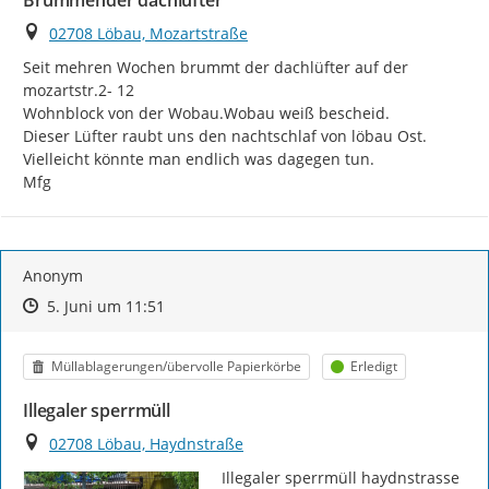
Brummender dachlüfter
Ort
02708 Löbau, Mozartstraße
Seit mehren Wochen brummt der dachlüfter auf der 
mozartstr.2- 12

Wohnblock von der Wobau.Wobau weiß bescheid.

Dieser Lüfter raubt uns den nachtschlaf von löbau Ost.

Vielleicht könnte man endlich was dagegen tun.

Mfg
Anonym
Zeitpunkt des Erstellens
Zeitpunkt des Erstellens
Zur Äußerung
5. Juni um 11:51
Kategorie
Status
Müllablagerungen/übervolle Papierkörbe
Erledigt
Illegaler sperrmüll
Ort
02708 Löbau, Haydnstraße
Illegaler sperrmüll haydnstrasse 