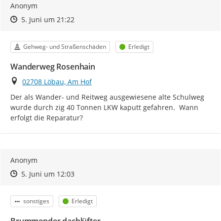
Anonym
Zeitpunkt des Erstellens
Zeitpunkt des Erstellens
Zur Äußerung
5. Juni um 21:22
Kategorie
Status
Gehweg- und Straßenschäden
Erledigt
Wanderweg Rosenhain
Ort
02708 Löbau, Am Hof
Der als Wander- und Reitweg ausgewiesene alte Schulweg 
wurde durch zig 40 Tonnen LKW kaputt gefahren.  Wann 
erfolgt die Reparatur?
Anonym
Zeitpunkt des Erstellens
Zeitpunkt des Erstellens
Zur Äußerung
5. Juni um 12:03
Kategorie
Status
sonstiges
Erledigt