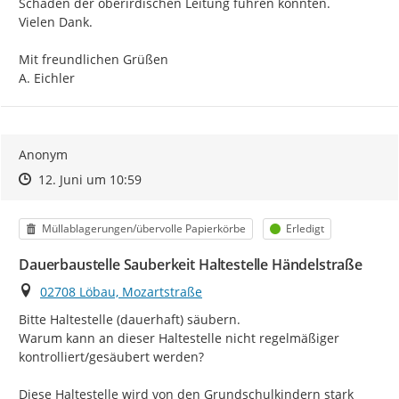
Schäden der oberirdischen Leitung führen könnten.

Vielen Dank.

Mit freundlichen Grüßen

A. Eichler
Anonym
Zeitpunkt des Erstellens
Zeitpunkt des Erstellens
Zur Äußerung
12. Juni um 10:59
Kategorie
Status
Müllablagerungen/übervolle Papierkörbe
Erledigt
Dauerbaustelle Sauberkeit Haltestelle Händelstraße
Ort
02708 Löbau, Mozartstraße
Bitte Haltestelle (dauerhaft) säubern.

Warum kann an dieser Haltestelle nicht regelmäßiger 
kontrolliert/gesäubert werden?

Diese Haltestelle wird von den Grundschulkindern stark 