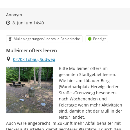
Anonym
Zeitpunkt des Erstellens
Zeitpunkt des Erstellens
Zur Äußerung
8. Juni um 14:40
Kategorie
Status
Müllablagerungen/übervolle Papierkörbe
Erledigt
Mülleimer öfters leeren
Ort
02708 Löbau, Südweg
Bitte Mülleimer öfters im 
gesamten Stadtgebiet leeren. 
Wie hier am Löbauer Berg 
(Wandparkplatz Herwigsdorfer 
Straße -Grenzweg) besonders 
nach Wochenenden und 
Feiertage wenn mehr Aktivitäten 
sind, damit nicht der Müll in der 
Natur landet.

Auch wäre angebracht im Zukunft mehr Abfallbehälter mit 
Deckel aufzustellen, damit leichterer Plastikmüll durch den 