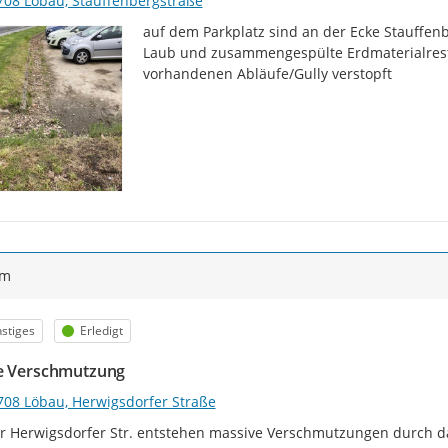
708 Löbau, Stauffenbergstraße
auf dem Parkplatz sind an der Ecke Stauffenb
Laub und zusammengespülte Erdmaterialreste 
vorhandenen Abläufe/Gully verstopft
ym
egorie
Status
stiges
Erledigt
e Verschmutzung
708 Löbau, Herwigsdorfer Straße
r Herwigsdorfer Str. entstehen massive Verschmutzungen durch 