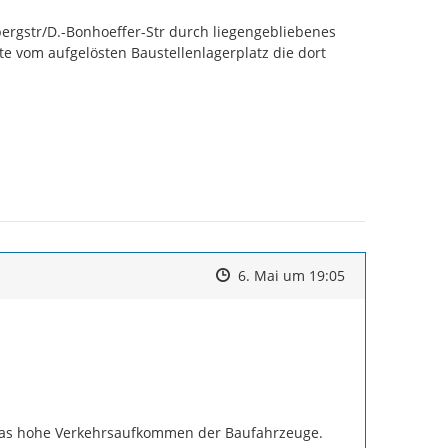
ergstr/D.-Bonhoeffer-Str durch liegengebliebenes 
vom aufgelösten Baustellenlagerplatz die dort 
Zeitpunkt des Erstellens
Zeitpunkt des Erstellens
Zur Äußerung
6. Mai um 19:05
das hohe Verkehrsaufkommen der Baufahrzeuge. 