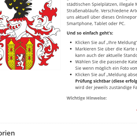
städtischen Spielplätzen, illegal
Straßenabläufe. Verschiedene Ar
uns aktuell über dieses Onlinepor
Smartphone, Tablet oder PC.
Und so einfach geht’s:
Klicken Sie auf „Ihre Meldung“
Markieren Sie über die Kart
kann auch der aktuelle Stando
Wählen Sie die passende Kate
Sie wenn möglich ein Foto vo
Klicken Sie auf „Meldung abs
Prüfung sichtbar (diese erfol
wird der jeweils zuständige F
Wichtige Hinweise:
Melden Sie bitte nur solche 
Sie haben ein anderes Proble
03585/450-0
Falls Sie Ihrer Meldung Fotos
orien
sichtbar: Diese dürfen aussch