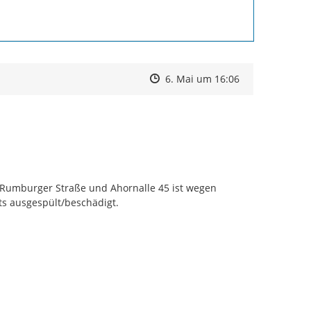
Zeitpunkt des Erstellens
Zeitpunkt des Erstellens
Zur Äußerung
6. Mai um 16:06
Rumburger Straße und Ahornalle 45 ist wegen 
s ausgespült/beschädigt.