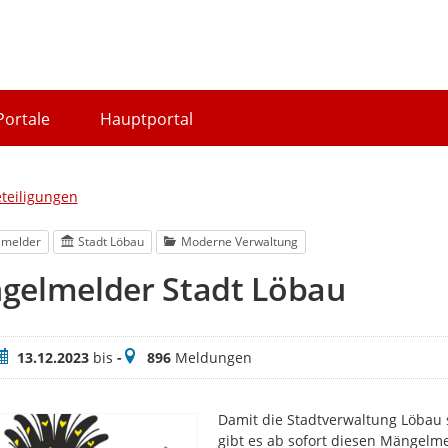
Portale
Hauptportal
eteiligungen
lmelder
Stadt Löbau
Moderne Verwaltung
gelmelder Stadt Löbau
eitraum
Meldungen
13.12.2023
bis
-
896
Meldungen
Damit die Stadtverwaltung Löbau 
gibt es ab sofort diesen Mängelm