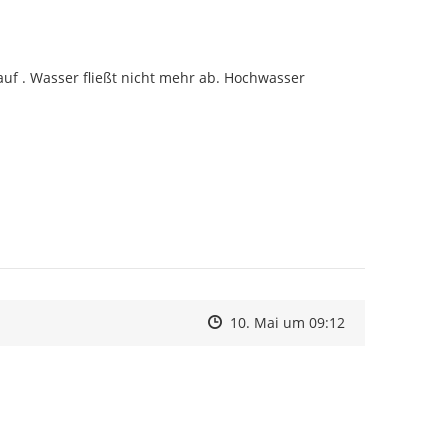
f . Wasser fließt nicht mehr ab. Hochwasser  
Zeitpunkt des Erstellens
Zeitpunkt des Erstellens
Zur Äußerung
10. Mai um 09:12