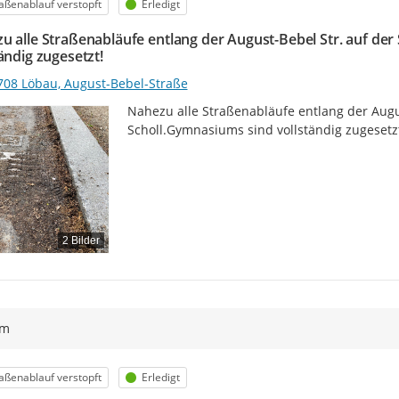
egorie
Status
aßenablauf verstopft
Erledigt
u alle Straßenabläufe entlang der August-Bebel Str. auf de
ändig zugesetzt!
708 Löbau, August-Bebel-Straße
Nahezu alle Straßenabläufe entlang der Augus
Scholl.Gymnasiums sind vollständig zugesetz
2 Bilder
ym
egorie
Status
aßenablauf verstopft
Erledigt