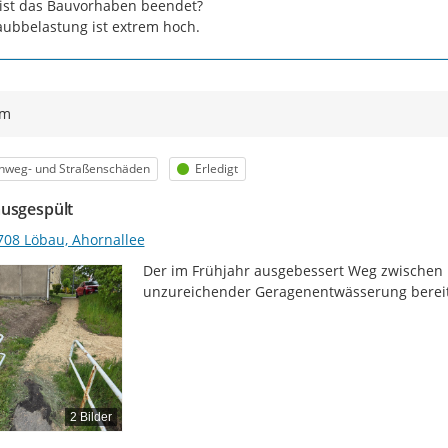
st das Bauvorhaben beendet?

aubbelastung ist extrem hoch.
ym
egorie
Status
hweg- und Straßenschäden
Erledigt
usgespült
708 Löbau, Ahornallee
Der im Frühjahr ausgebessert Weg zwischen 
unzureichender Geragenentwässerung bereit
2 Bilder