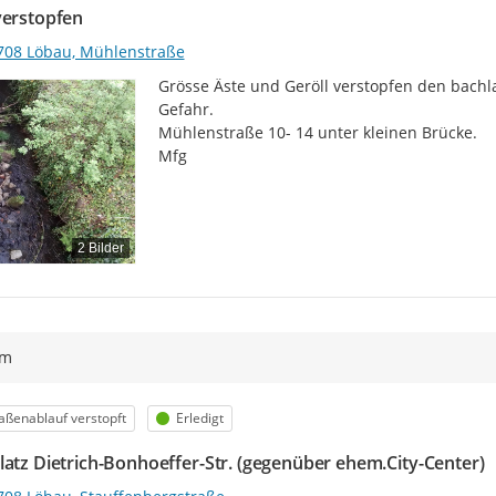
verstopfen
708 Löbau, Mühlenstraße
Grösse Äste und Geröll verstopfen den bachlau
Gefahr.

Mühlenstraße 10- 14 unter kleinen Brücke.

Mfg
2 Bilder
ym
egorie
Status
aßenablauf verstopft
Erledigt
latz Dietrich-Bonhoeffer-Str. (gegenüber ehem.City-Center)