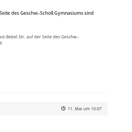
r Seite des Geschw.-Scholl.Gymnasiums sind
t-Bebel Str. auf der Seite des Geschw.-
t!
Zeitpunkt des Erstellens
Zeitpunkt des Erstellens
Zur Äußerung
11. Mai um 10:07