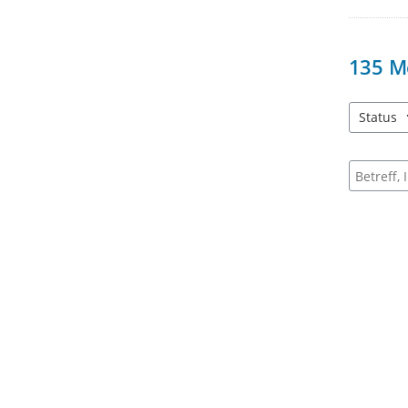
135
M
Status
3 Einträg
Suche na