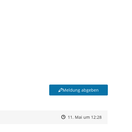
Meldung abgeben
Zeitpunkt des Erstellens
Zeitpunkt des Erstellens
Zur Äußerung
11. Mai um 12:28