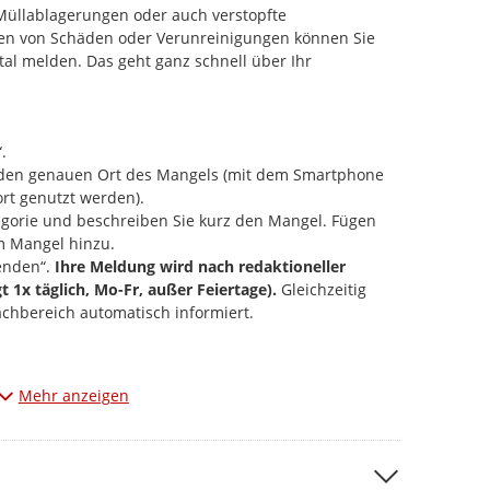
e Müllablagerungen oder auch verstopfte
ten von Schäden oder Verunreinigungen können Sie
tal melden. Das geht ganz schnell über Ihr
.
e den genauen Ort des Mangels (mit dem Smartphone
rt genutzt werden).
gorie und beschreiben Sie kurz den Mangel. Fügen
m Mangel hinzu.
enden“.
Ihre Meldung wird nach redaktioneller
gt 1x täglich, Mo-Fr, außer Feiertage).
Gleichzeitig
achbereich automatisch informiert.
Mängel, die den vorgegebenen Kategorien entsprechen.
Mehr anzeigen
m entdeckt? Dann informieren Sie uns bitte über
 anfügen, werden diese zu ihrer Meldung öffentlich
ließlich den jeweiligen Schaden bzw. den Ort der