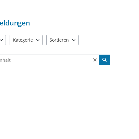
Verunreinigung enthalten. Pe
Privatsphäre (z.B. Wohnungen,
Beschreiben Sie bei Ihrer Mel
eldungen
Sie bitte keine personenbez
und dergleichen. Ihre Meldung
Meldungen mit personenbezog
Kategorie
Sortieren
veröffentlicht.
e verfügbar. Benutzen Sie "Pfeiltaste oben" und "Pfeiltaste unten"
6 Einträge verfügbar. Benutzen Sie "Pfeiltaste oben" und "Pfe
2 Einträge verfügbar. Benutzen Sie "Pfeiltas
Vermeiden Sie mehrfache Me
Sie, ob der Mangel bereits g
ch Meldungen und Kommentaren
Bearbeitungsstand einsehen.
Vielen Dank für Ihre Mitwirkung!