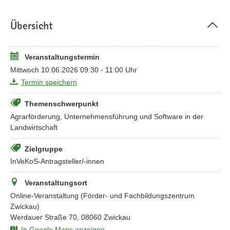
eigenen Betrieb anzumelden.
Übersicht
Bitte beachten Sie: Damit die Schulung stattfinden kann, ist eine
Mindestteilnehmeranzahl von zehn Personen erforderlich.
Veranstaltungstermin
Mittwoch 10.06.2026 09:30 - 11:00 Uhr
Termin speichern
Themenschwerpunkt
Agrarförderung, Unternehmensführung und Software in der
Landwirtschaft
Zielgruppe
InVeKoS-Antragsteller/-innen
Veranstaltungsort
Online-Veranstaltung (Förder- und Fachbildungszentrum
Zwickau)
Werdauer Straße 70, 08060 Zwickau
In Google Maps anzeigen