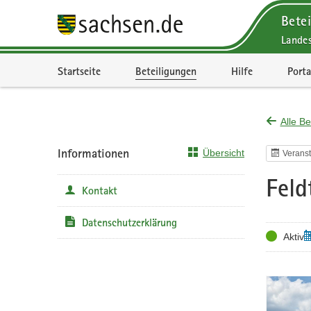
Betei
Lande
Portalnavigation
Startseite
Beteiligungen
Hilfe
Porta
Alle Be
Informationen
Übersicht
Veranst
Feld
Kontakt
Datenschutzerklärung
Status
T
Aktiv