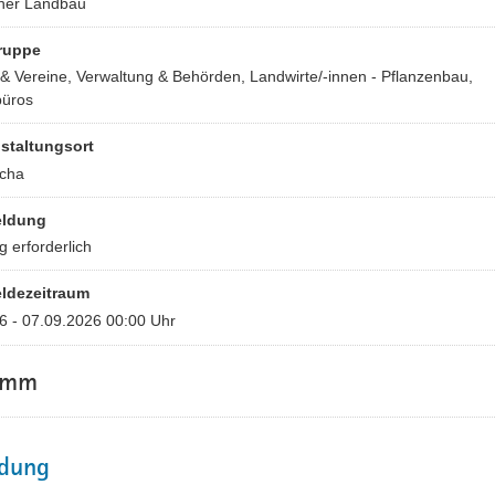
her Landbau
ruppe
& Vereine, Verwaltung & Behörden, Landwirte/-innen - Pflanzenbau,
büros
staltungsort
cha
ldung
 erforderlich
ldezeitraum
6 - 07.09.2026 00:00 Uhr
amm
dung