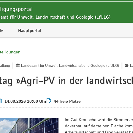
ligungsportal
samt für Umwelt, Landwirtschaft und Geologie (LfULG)
le
Hauptportal
teiligungen
altung
Landesamt für Umwelt, Landwirtschaft und Geologie (LfULG)
L
tag »Agri-PV in der landwirtsc
ermin
Buchungsstatus
14.09.2026 10:00 Uhr
44
freie Plätze
Im Gut Krauscha wird die Stromerz
Ackerbau auf derselben Fläche kom
Arbeitswirtschaft und Biodiversität 