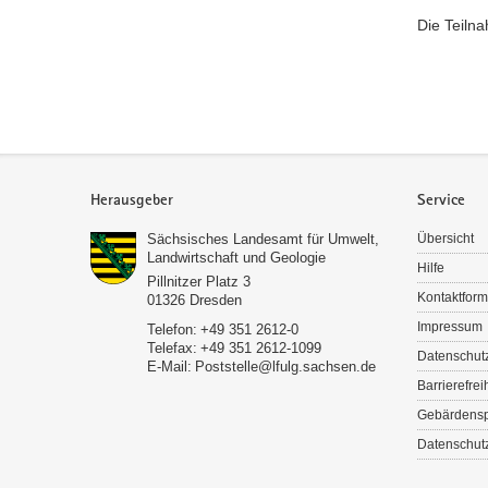
Die Teiln
Service
Herausgeber
Service
Sächsisches Landesamt für Umwelt,
Übersicht
Landwirtschaft und Geologie
Hilfe
Pillnitzer Platz 3
Kontaktform
01326
Dresden
Impressum
Telefon:
+49 351 2612-0
Telefax:
+49 351 2612-1099
Datenschut
E-Mail:
Poststelle­­@lfulg.sachsen.de
Barrierefrei
Gebärdens
Datenschutz