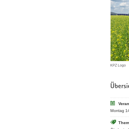
KPZ Logo
Übersi
Veran
Montag 14
Them