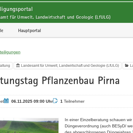
ligungsportal
samt für Umwelt, Landwirtschaft und Geologie (LfULG)
le
Hauptportal
teiligungen
altung
Landesamt für Umwelt, Landwirtschaft und Geologie (LfULG)
L
tungstag Pflanzenbau Pirna
Termin
Teilnehmer
et
06.11.2025 09:00 Uhr
1
Teilnehmer
In einer Einzelberatung schauen wi
Düngeverordnung (auch BESyD/ web
des abgeschlossenen Düngejahres 20