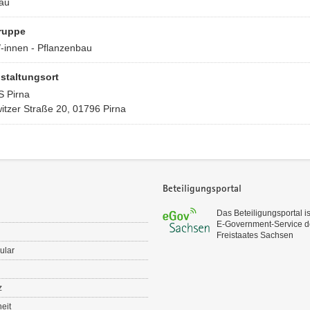
au
ruppe
/-innen - Pflanzenbau
staltungsort
S Pirna
itzer Straße 20, 01796 Pirna
Beteiligungsportal
Das Beteiligungsportal is
E‑Government-Service d
Freistaates Sachsen
ular
z
heit