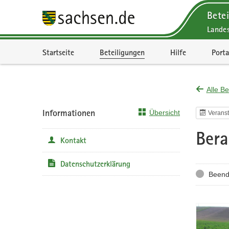
Betei
Lande
Portalnavigation
Startseite
Beteiligungen
Hilfe
Porta
Alle Be
Informationen
Übersicht
Veranst
Bera
Kontakt
Datenschutzerklärung
Status
Beend