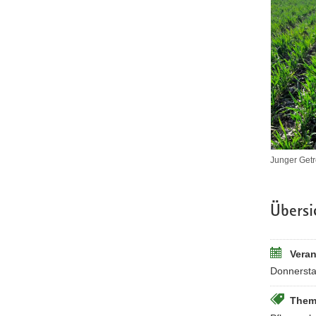
Junger Getr
Übersi
Veran
Donnersta
Them