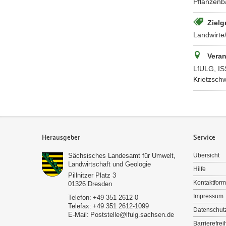
Pflanzenb
Zielg
Landwirte
Veran
LfULG, IS
Krietzschw
Service
Herausgeber
Service
Sächsisches Landesamt für Umwelt,
Übersicht
Landwirtschaft und Geologie
Hilfe
Pillnitzer Platz 3
Kontaktform
01326
Dresden
Impressum
Telefon:
+49 351 2612-0
Telefax:
+49 351 2612-1099
Datenschut
E-Mail:
Poststelle­­@lfulg.sachsen.de
Barrierefrei