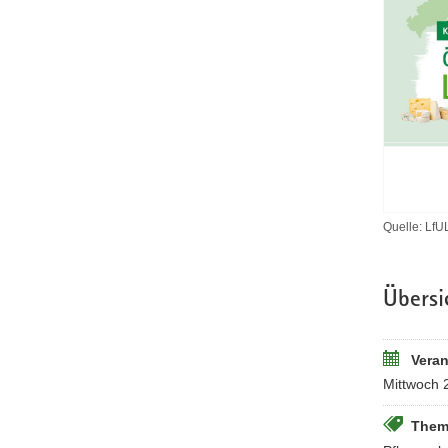
Quelle: LfU
Übersi
Veran
Mittwoch 
Them