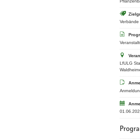
Pflanzenb
Zielg
Verbände 
Prog
Veranstalt
Veran
LfULG Sta
Waldheime
Anme
Anmeldung
Anme
01.06.202
Progr