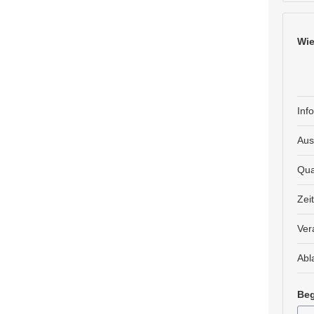
Wie
Inf
Aus
Qua
Zei
Ver
Abl
Beg