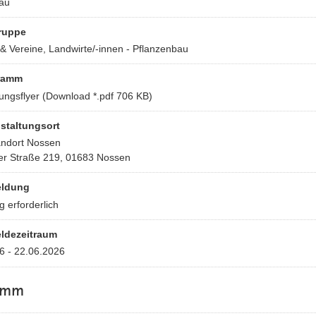
au
ruppe
& Vereine, Landwirte/-innen - Pflanzenbau
ramm
ungsflyer
(Download *.pdf 706 KB)
staltungsort
ndort Nossen
r Straße 219, 01683 Nossen
ldung
 erforderlich
ldezeitraum
6 - 22.06.2026
amm