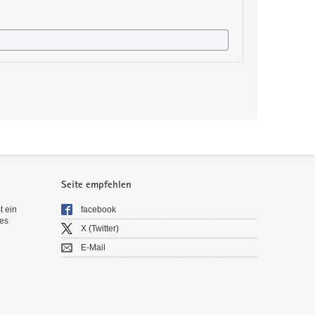
Seite empfehlen
t ein
facebook
es
X (Twitter)
E-Mail