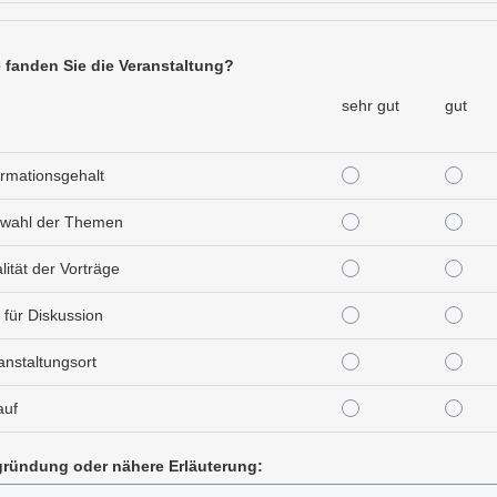
 fanden Sie die Veranstaltung?
sehr gut
gut
sehr gut
gut
ormationsgehalt
sehr gut
gut
wahl der Themen
sehr gut
gut
lität der Vorträge
sehr gut
gut
t für Diskussion
sehr gut
gut
anstaltungsort
sehr gut
gut
auf
ründung oder nähere Erläuterung: