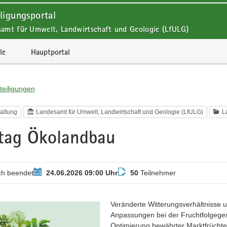
ligungsportal
samt für Umwelt, Landwirtschaft und Geologie (LfULG)
le
Hauptportal
teiligungen
altung
Landesamt für Umwelt, Landwirtschaft und Geologie (LfULG)
L
tag Ökolandbau
Termin
Teilnehmer
ch beendet
24.06.2026 09:00 Uhr
50
Teilnehmer
Veränderte Witterungsverhältnisse
Anpassungen bei der Fruchtfolgege
Optimierung bewährter Marktfrücht