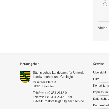
Vielen
Service
Herausgeber
Service
Sächsisches Landesamt für Umwelt,
Übersicht
Landwirtschaft und Geologie
Hilfe
Pillnitzer Platz 3
Kontaktform
01326
Dresden
Impressum
Telefon:
+49 351 2612-0
Telefax:
+49 351 2612-1099
Datenschut
E-Mail:
Poststelle­­@lfulg.sachsen.de
Barrierefrei