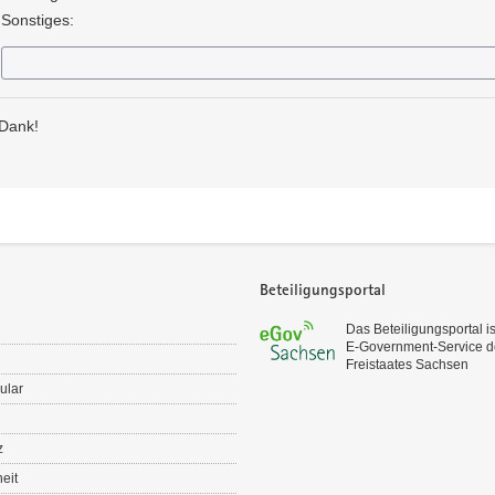
Sonstiges:
 Dank!
Beteiligungsportal
Das Beteiligungsportal is
E‑Government-Service d
Freistaates Sachsen
ular
z
heit