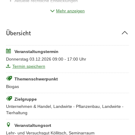
Aktuelle rechtliche Entwicklungen
Gesundheitsgefahren, Gefährdungen,
Mehr anzeigen
Gefährdungsbeurteilung
Brand-, Explosions- und Immissionsschutz
Sicherheitstechnik
Übersicht
Dokumentations- und Prüfpflichten
Kosten: 200,- €
Veranstaltungstermin
Donnerstag 03.12.2026 09:00 - 17:00 Uhr
Termin speichern
Themenschwerpunkt
Biogas
Zielgruppe
Unternehmen & Handel, Landwirte - Pflanzenbau, Landwirte -
Tierhaltung
Veranstaltungsort
Lehr- und Versuchsgut Köllitsch, Seminarraum