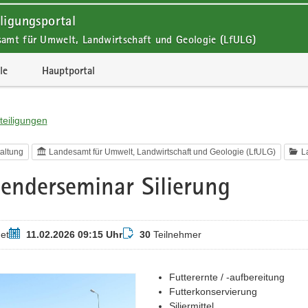
ligungsportal
samt für Umwelt, Landwirtschaft und Geologie (LfULG)
le
Hauptportal
teiligungen
altung
Landesamt für Umwelt, Landwirtschaft und Geologie (LfULG)
L
nderseminar Silierung
Termin
Teilnehmer
et
11.02.2026 09:15 Uhr
30
Teilnehmer
Futterernte / -aufbereitung
Futterkonservierung
Siliermittel