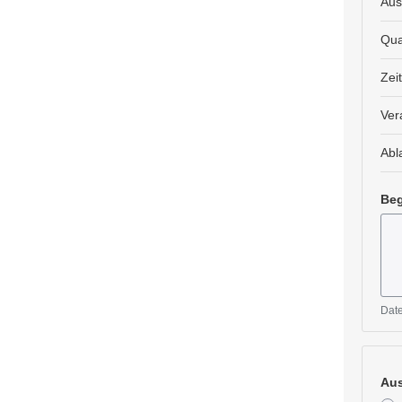
Aus
Qua
Zei
Ver
Abl
Beg
Date
Aus