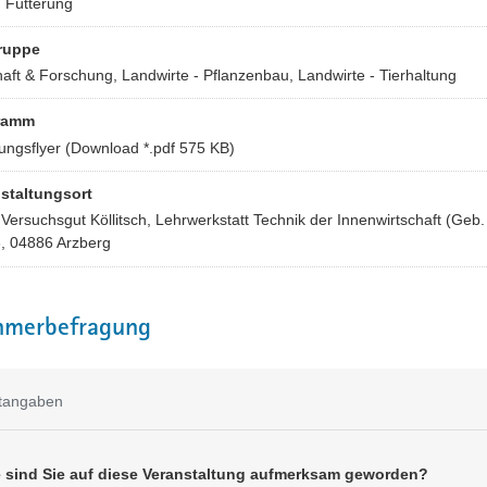
d Fütterung
ruppe
aft & Forschung, Landwirte - Pflanzenbau, Landwirte - Tierhaltung
ramm
ungsflyer
(Download *.pdf 575 KB)
staltungsort
Versuchsgut Köllitsch, Lehrwerkstatt Technik der Innenwirtschaft (Geb.
, 04886 Arzberg
hmerbefragung
htangaben
 sind Sie auf diese Veranstaltung aufmerksam geworden?