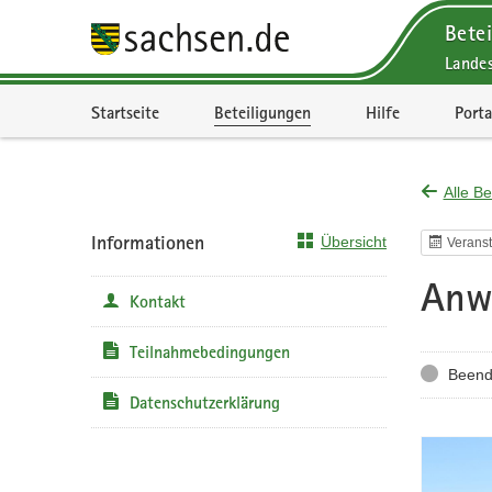
Betei
Lande
Portalnavigation
Startseite
Beteiligungen
Hilfe
Porta
Alle Be
Informationen
Übersicht
Veranst
Anwe
Kontakt
Teilnahmebedingungen
Status
Beend
Datenschutzerklärung