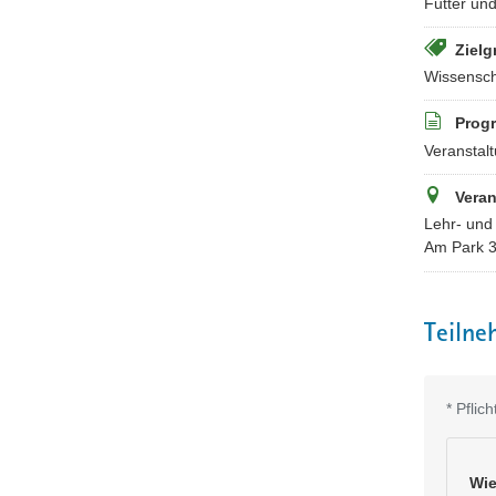
Futter un
Zielg
Wissensch
Prog
Veranstalt
Veran
Lehr- und 
Am Park 3
Teilne
*
Pflic
Wie