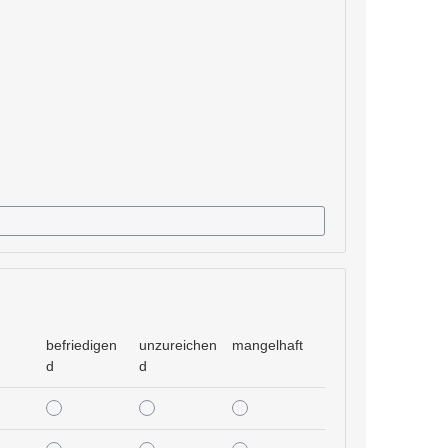
befriedigen
unzureichen
mangelhaft
d
d
befriedigend
unzureichend
mangelhaft