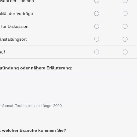
sehr gut
gut
wahl der Themen
sehr gut
gut
lität der Vorträge
sehr gut
gut
t für Diskussion
sehr gut
gut
anstaltungsort
sehr gut
gut
auf
ründung oder nähere Erläuterung:
nformat: Text; maximale Länge: 2000
 welcher Branche kommen Sie?