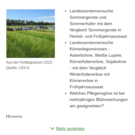
Landessortenversuche
Sommergerste und
Sommerhafer mit dem
Vergleich Sommergerste in
Herbst- und Frühjahrsaussaat
Landessortenversuche
Körnerleguminosen -
Ackerbohne, Weiße Lupine,
Körnerfuttererbse, Sojabohne
Aus der Feldtagsaison 2022;
- mit dem Vergleich
Quelle: LfULG
Winterfuttererbse mit
Körnererbse in
Frühjahrsaussaat
Welches Pflegeregime ist bei
mehrjährigen Blühmischungen
am geeignetsten?
Hinweis
Der
Feldtag Wintergetreide Nossen
findet am 23.06.2026, 09:00
Mehr anzeigen
Uhr in Nossen statt.