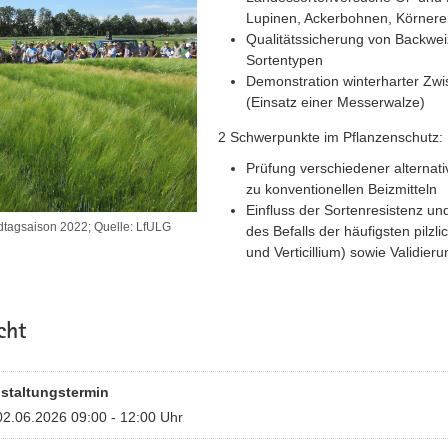
Lupinen, Ackerbohnen, Körner
Qualitätssicherung von Backwe
Sortentypen
Demonstration winterharter Zwi
(Einsatz einer Messerwalze)
2 Schwerpunkte im Pflanzenschutz:
Prüfung verschiedener alternat
zu konventionellen Beizmitteln
Einfluss der Sortenresistenz u
dtagsaison 2022; Quelle: LfULG
des Befalls der häufigsten pilz
und Verticillium) sowie Validie
cht
staltungstermin
02.06.2026 09:00 - 12:00 Uhr