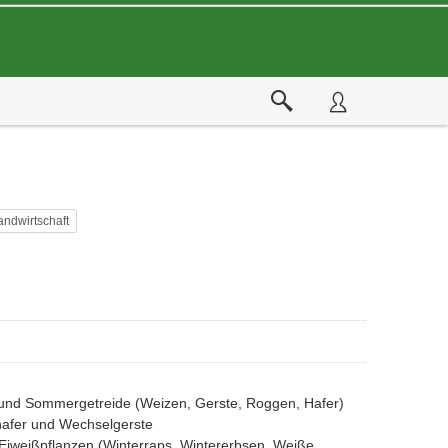
andwirtschaft
und Sommergetreide (Weizen, Gerste, Roggen, Hafer)
hafer und Wechselgerste
Eiweißpflanzen (Winterraps, Wintererbsen, Weiße