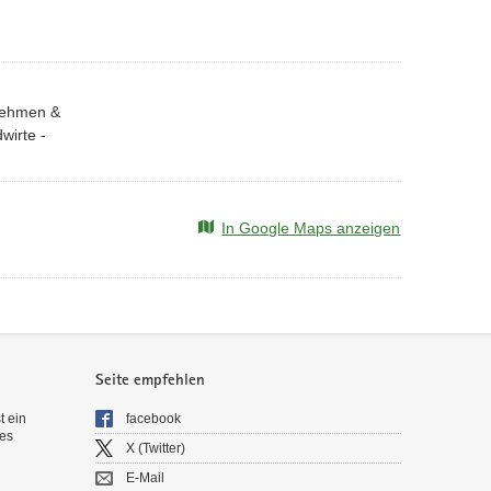
nehmen &
wirte -
In Google Maps anzeigen
Seite empfehlen
t ein
facebook
es
X (Twitter)
E-Mail