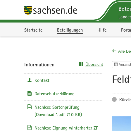
Betei
Lande
Portalnavigation
Startseite
Beteiligungen
Hilfe
Porta
Alle Be
Informationen
Übersicht
Veranst
Feld
Kontakt
Datenschutzerklärung
Status
Kürzli
Nachlese Sortenprüfung
(Download *.pdf 710 KB)
Nachlese Eignung winterharter ZF