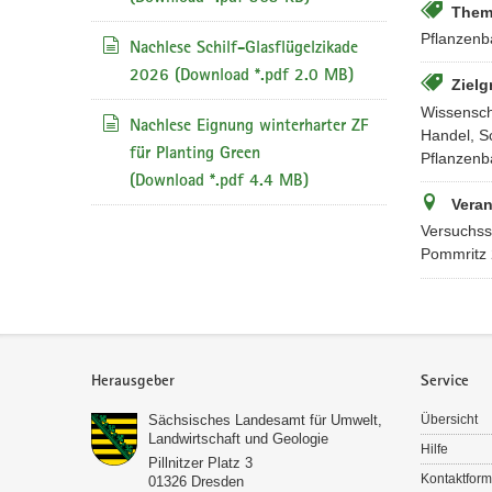
Them
Pflanzenb
Nachlese Schilf-Glasflügelzikade
2026
(Download *.pdf 2.0 MB)
Zielg
Wissensch
Nachlese Eignung winterharter ZF
Handel, Sc
für Planting Green
Pflanzenb
(Download *.pdf 4.4 MB)
Veran
Versuchss
Pommritz 
Service
Herausgeber
Service
Sächsisches Landesamt für Umwelt,
Übersicht
Landwirtschaft und Geologie
Hilfe
Pillnitzer Platz 3
Kontaktform
01326
Dresden