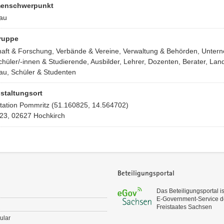
enschwerpunkt
au
ruppe
aft & Forschung, Verbände & Vereine, Verwaltung & Behörden, Unter
hüler/-innen & Studierende, Ausbilder, Lehrer, Dozenten, Berater, Land
au, Schüler & Studenten
staltungsort
tation Pommritz (51.160825, 14.564702)
23, 02627 Hochkirch
Beteiligungsportal
Das Beteiligungsportal is
E‑Government-Service d
Freistaates Sachsen
ular