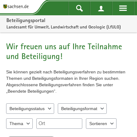
Portalnavigation
Beteiligungsportal
Landesamt für Umwelt, Landwirtschaft und Geologie (LfULG)
Wir freuen uns auf Ihre Teilnahme
und Beteiligung!
Sie können gezielt nach Beteiligungsverfahren zu bestimmten
Themen und Beteiligungsformaten in Ihrer Region suchen.
Abgeschlossene Beteiligungsverfahren finden Sie unter
„Beendete Beteiligungen“.
Beteiligungsstatus
Beteiligungsformat
2 Einträge verfügbar. Benutzen Sie "Pfeiltaste oben" und "Pfeiltast
3 Einträge verfügbar. Benutzen Sie "Pfeil
Ort
Thema
Sortieren
5 Einträge verfügbar. Benutzen Sie "Pfeiltaste oben" und "Pfeiltast
2 Einträge verfügbar. Benu