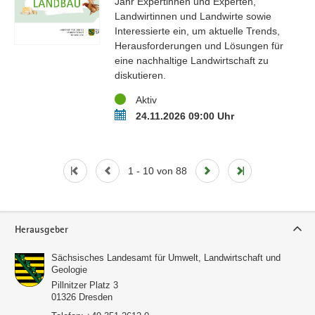
Jahr Expertinnen und Experten,
Landwirtinnen und Landwirte sowie
Interessierte ein, um aktuelle Trends,
Herausforderungen und Lösungen für
eine nachhaltige Landwirtschaft zu
diskutieren.
Status
Aktiv
Termin
24.11.2026 09:00 Uhr
1 - 10 von 88
Service
Herausgeber
Sächsisches Landesamt für Umwelt, Landwirtschaft und
Geologie
Pillnitzer Platz 3
01326
Dresden