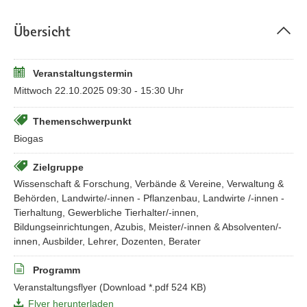
– analog und digital – vorgestellt werden. Ein Praxisbericht und
der Fachaustausch untereinander runden das Programm ab.
Übersicht
Die Veranstaltung richtet sich an Landwirtschaftsbetriebe mit
Biogaserzeugung, Anlagenbetreiber, Behörden, Fachleute und
Interessierte der Branche.
Veranstaltungstermin
Mittwoch 22.10.2025 09:30 - 15:30 Uhr
Wir laden Sie herzlich zur Veranstaltung ein.
Themenschwerpunkt
Biogas
Zielgruppe
Wissenschaft & Forschung, Verbände & Vereine, Verwaltung &
Behörden, Landwirte/-innen - Pflanzenbau, Landwirte /-innen -
Tierhaltung, Gewerbliche Tierhalter/-innen,
Bildungseinrichtungen, Azubis, Meister/-innen & Absolventen/-
innen, Ausbilder, Lehrer, Dozenten, Berater
Programm
Veranstaltungsflyer
(Download *.pdf 524 KB)
Flyer herunterladen