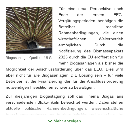
Für eine neue Perspektive nach
Ende der ersten EEG-
Vergütungsperioden benötigen die
Betreiber rechtliche
Rahmenbedingungen, die einen
wirtschaftlichen Weiterbetrieb
ermöglichen. Durch die
Notifizierung des Biomassepakets
2025 durch die EU eröffnet sich für
Biogasanlage, Quelle: LfULG
mehr Biogasanlagen als bisher die
Möglichkeit der Anschlussförderung über das EEG. Dies wird
aber nicht für alle Biogasanlagen DIE Lösung sein – für viele
Betreiber ist die Finanzierung der für die Anschlussförderung
notwendigen Investitionen schwer zu bewältigen.
Zur diesjährigen Biogastagung soll das Thema Biogas aus
verschiedensten Blickwinkeln beleuchtet werden. Dabei stehen
aktuelle politische Rahmenbedingungen, wissenschaftliche
Forschungsergebnisse und Fördermöglichkeiten für die Branche
im Fokus. Vor dem Hintergrund alternder Anlagen und
Mehr anzeigen
zukünftiger Anforderungen sollen Aspekte der Anlagensicherheit