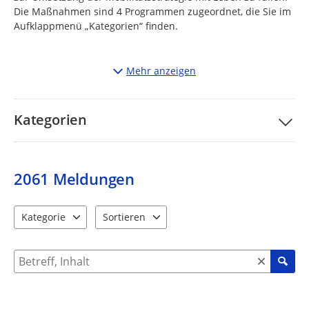
Die Maßnahmen sind 4 Programmen zugeordnet, die Sie im
Aufklappmenü „Kategorien“ finden.
Und hier sind Sie gefragt!
Mehr anzeigen
Sie können auf der Karte für die 4 Programme
Maßnahmen vorschlagen, die aus Ihrer Sicht zur
Kategorien
Verbesserung des Fußverkehrs notwendig sind. Ist die
Maßnahme bereits eingetragen, können Sie diese mit
einem Smiley bekräftigen.
2061
Meldungen
Weiterlesen
Kategorie
Sortieren
4 Einträge verfügbar. Benutzen Sie "Pfeiltaste oben" und "Pfeil
4 Einträge verfügbar. Benutzen Sie "Pfeiltast
Suche nach Meldungen und Kommentaren