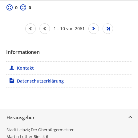
Positive Bewertung
Negative Bewertung
0
0
1 - 10 von 2061
Informationen
Kontakt
Datenschutzerklärung
Service
Herausgeber
Stadt Leipzig Der Oberbürgermeister
Martin-Luther-Ring 4-6