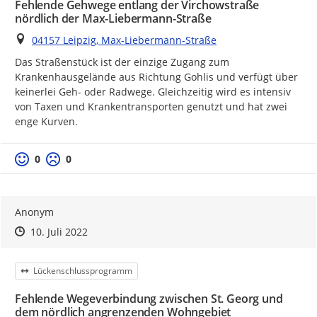
Fehlende Gehwege entlang der Virchowstraße
nördlich der Max-Liebermann-Straße
Ort
04157 Leipzig, Max-Liebermann-Straße
Das Straßenstück ist der einzige Zugang zum 
Krankenhausgelände aus Richtung Gohlis und verfügt über 
keinerlei Geh- oder Radwege. Gleichzeitig wird es intensiv 
von Taxen und Krankentransporten genutzt und hat zwei 
enge Kurven.
Positive Bewertung
Negative Bewertung
0
0
Anonym
Zeitpunkt des Erstellens
Zeitpunkt des Erstellens
Zur Äußerung
10. Juli 2022
Kategorie
Lückenschlussprogramm
Fehlende Wegeverbindung zwischen St. Georg und
dem nördlich angrenzenden Wohngebiet