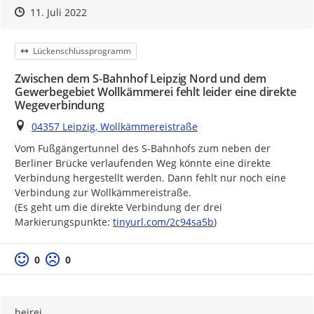
Zeitpunkt des Erstellens
Zeitpunkt des Erstellens
Zur Äußerung
11. Juli 2022
Kategorie
Lückenschlussprogramm
Zwischen dem S-Bahnhof Leipzig Nord und dem
Gewerbegebiet Wollkämmerei fehlt leider eine direkte
Wegeverbindung
Ort
04357 Leipzig, Wollkämmereistraße
Vom Fußgängertunnel des S-Bahnhofs zum neben der 
Berliner Brücke verlaufenden Weg könnte eine direkte 
Verbindung hergestellt werden. Dann fehlt nur noch eine 
Verbindung zur Wollkämmereistraße.

(Es geht um die direkte Verbindung der drei 
https://
Markierungspunkte: 
tinyurl.com/2c94sa5b
)
Positive Bewertung
Negative Bewertung
0
0
heirei