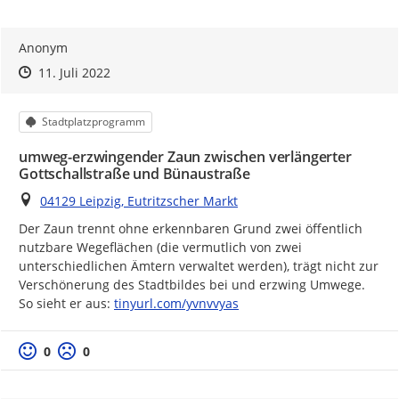
Anonym
Zeitpunkt des Erstellens
Zeitpunkt des Erstellens
Zur Äußerung
11. Juli 2022
Kategorie
Stadtplatzprogramm
umweg-erzwingender Zaun zwischen verlängerter
Gottschallstraße und Bünaustraße
Ort
04129 Leipzig, Eutritzscher Markt
Der Zaun trennt ohne erkennbaren Grund zwei öffentlich 
nutzbare Wegeflächen (die vermutlich von zwei 
unterschiedlichen Ämtern verwaltet werden), trägt nicht zur 
Verschönerung des Stadtbildes bei und erzwing Umwege.

https://
So sieht er aus: 
tinyurl.com/yvnvvyas
Positive Bewertung
Negative Bewertung
0
0