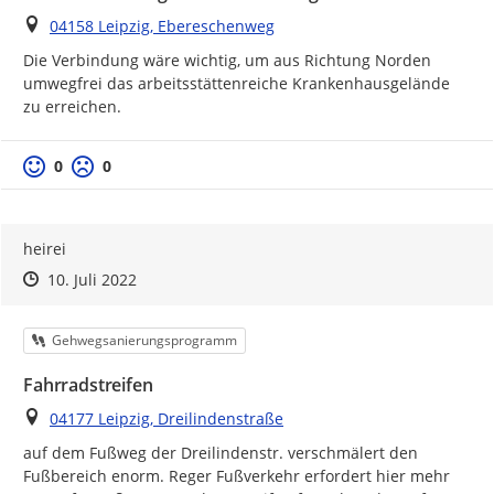
Ort
04158 Leipzig, Ebereschenweg
Die Verbindung wäre wichtig, um aus Richtung Norden 
umwegfrei das arbeitsstättenreiche Krankenhausgelände 
zu erreichen.
Positive Bewertung
Negative Bewertung
0
0
heirei
Zeitpunkt des Erstellens
Zeitpunkt des Erstellens
Zur Äußerung
10. Juli 2022
Kategorie
Gehwegsanierungsprogramm
Fahrradstreifen
Ort
04177 Leipzig, Dreilindenstraße
auf dem Fußweg der Dreilindenstr. verschmälert den 
Fußbereich enorm. Reger Fußverkehr erfordert hier mehr 