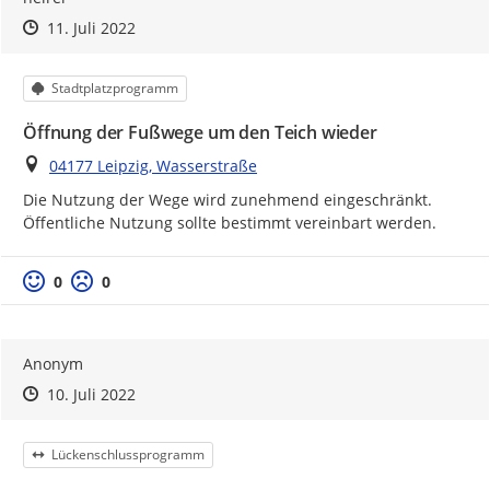
Zeitpunkt des Erstellens
Zeitpunkt des Erstellens
Zur Äußerung
11. Juli 2022
Kategorie
Stadtplatzprogramm
Öffnung der Fußwege um den Teich wieder
Ort
04177 Leipzig, Wasserstraße
Die Nutzung der Wege wird zunehmend eingeschränkt. 
Öffentliche Nutzung sollte bestimmt vereinbart werden.
Positive Bewertung
Negative Bewertung
0
0
Anonym
Zeitpunkt des Erstellens
Zeitpunkt des Erstellens
Zur Äußerung
10. Juli 2022
Kategorie
Lückenschlussprogramm