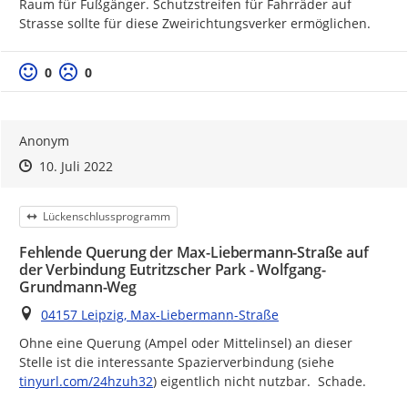
Raum für Fußgänger. Schutzstreifen für Fahrräder auf 
Strasse sollte für diese Zweirichtungsverker ermöglichen.
Positive Bewertung
Negative Bewertung
0
0
Anonym
Zeitpunkt des Erstellens
Zeitpunkt des Erstellens
Zur Äußerung
10. Juli 2022
Kategorie
Lückenschlussprogramm
Fehlende Querung der Max-Liebermann-Straße auf
der Verbindung Eutritzscher Park - Wolfgang-
Grundmann-Weg
Ort
04157 Leipzig, Max-Liebermann-Straße
Ohne eine Querung (Ampel oder Mittelinsel) an dieser 
https://
Stelle ist die interessante Spazierverbindung (siehe 
tinyurl.com/24hzuh32
) eigentlich nicht nutzbar.  Schade.