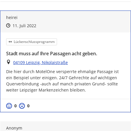
heirei
Zeitpunkt des Erstellens
Zeitpunkt des Erstellens
Zur Äußerung
11. Juli 2022
Kategorie
Lückenschlussprogramm
Stadt muss auf Ihre Passagen acht geben.
Ort
04109 Leipzig, Nikolaistraße
Die hier durch MotelOne versperrte ehmalige Passage ist 
ein Beispiel unter einigen. 24/7 Gehrechte auf wichtigen 
Querverbindung -auch auf manch privaten Grund- sollte 
weiter Leipziger Markenzeichen bleiben.
Positive Bewertung
Negative Bewertung
0
0
Anonym