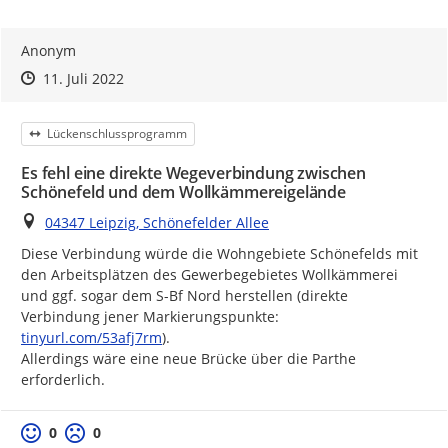
Anonym
Zeitpunkt des Erstellens
Zeitpunkt des Erstellens
Zur Äußerung
11. Juli 2022
Kategorie
Lückenschlussprogramm
Es fehl eine direkte Wegeverbindung zwischen
Schönefeld und dem Wollkämmereigelände
Ort
04347 Leipzig, Schönefelder Allee
Diese Verbindung würde die Wohngebiete Schönefelds mit 
den Arbeitsplätzen des Gewerbegebietes Wollkämmerei 
und ggf. sogar dem S-Bf Nord herstellen (direkte 
https://
Verbindung jener Markierungspunkte: 
tinyurl.com/53afj7rm
).

Allerdings wäre eine neue Brücke über die Parthe 
erforderlich.
Positive Bewertung
Negative Bewertung
0
0