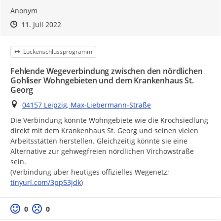
Anonym
Zeitpunkt des Erstellens
Zeitpunkt des Erstellens
Zur Äußerung
11. Juli 2022
Kategorie
Lückenschlussprogramm
Fehlende Wegeverbindung zwischen den nördlichen
Gohliser Wohngebieten und dem Krankenhaus St.
Georg
Ort
04157 Leipzig, Max-Liebermann-Straße
Die Verbindung könnte Wohngebiete wie die Krochsiedlung 
direkt mit dem Krankenhaus St. Georg und seinen vielen 
Arbeitsstätten herstellen. Gleichzeitig könnte sie eine 
Alternative zur gehwegfreien nördlichen Virchowstraße 
sein.

https://
(Verbindung über heutiges offizielles Wegenetz; 
tinyurl.com/3pp53jdk
)
Positive Bewertung
Negative Bewertung
0
0