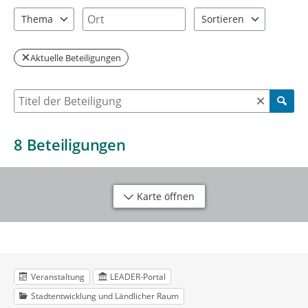
2 Einträge verfügbar. Benutzen Sie "Pfeiltaste oben" und "Pfeil
1 Einträge verfügbar. Benutzen Sie "P
Ort
Thema
Sortieren
5 Einträge verfügbar. Benutzen Sie "Pfeiltaste oben" und "Pfeil
2 Einträge verfügbar. Be
Aktuelle Beteiligungen
Suche nach Beteiligung
8
Beteiligungen
Karte öffnen
Veranstaltung
LEADER-Portal
Stadtentwicklung und Ländlicher Raum