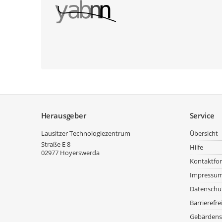
Service
Herausgeber
Service
Lausitzer Technologiezentrum
Übersicht
Straße E 8
Hilfe
02977
Hoyerswerda
Kontaktfo
Impressu
Datenschu
Barrierefre
Gebärdens