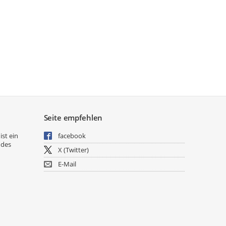
Seite empfehlen
ist ein
facebook
 des
X (Twitter)
E-Mail