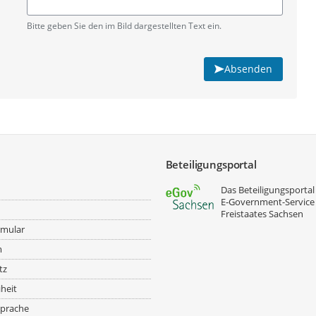
Pflichtangabe
Bitte geben Sie den im Bild dargestellten Text ein.
Absenden
Beteiligungsportal
Das Beteiligungsportal 
E‑Government-Service
Freistaates Sachsen
rmular
m
tz
iheit
prache