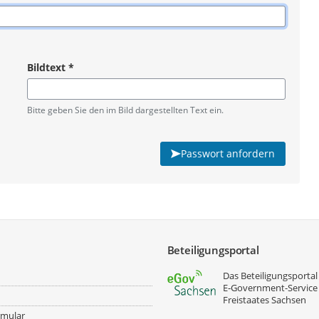
Bildtext
*
Pflichtangabe
Bitte geben Sie den im Bild dargestellten Text ein.
Passwort anfordern
Beteiligungsportal
Das Beteiligungsportal 
E‑Government-Service
Freistaates Sachsen
rmular