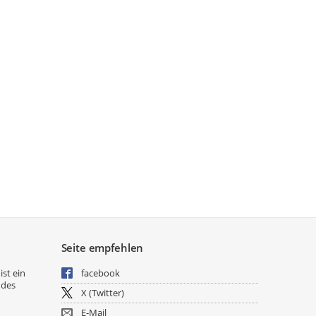
Seite empfehlen
ist ein
facebook
 des
X (Twitter)
E-Mail