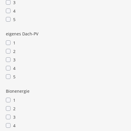
3
4
5
eigenes Dach-PV
1
2
3
4
5
Bionenergie
1
2
3
4