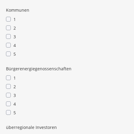
Kommunen
1
2
3
4
5
Bürgerenergiegenossenschaften
1
2
3
4
5
überregionale Investoren