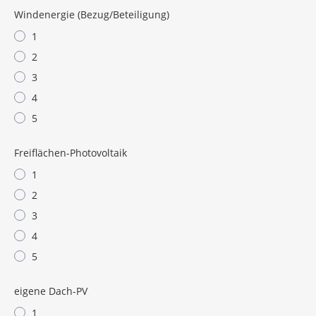
Windenergie (Bezug/Beteiligung)
1
2
3
4
5
Freiflächen-Photovoltaik
1
2
3
4
5
eigene Dach-PV
1