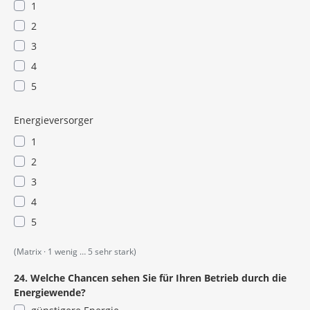
1
2
3
4
5
Energieversorger
1
2
3
4
5
(Matrix · 1 wenig … 5 sehr stark)
24. Welche Chancen sehen Sie für Ihren Betrieb durch die
Energiewende?