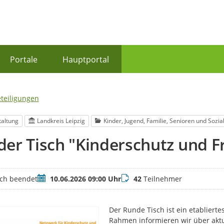
Portale
Hauptportal
eteiligungen
taltung
Landkreis Leipzig
Kinder, Jugend, Familie, Senioren und Sozia
er Tisch "Kinderschutz und F
Termin
Teilnehmer
ich beendet
10.06.2026 09:00 Uhr
42
Teilnehmer
Der Runde Tisch ist ein etablierte
Rahmen informieren wir über aktu