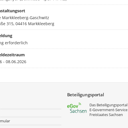
staltungsort
e Markkleeberg-Gaschwitz
aße 315, 04416 Markkleeberg
ldung
g erforderlich
ldezeitraum
6 - 08.06.2026
Beteiligungsportal
Das Beteiligungsportal 
E‑Government-Service
Freistaates Sachsen
rmular