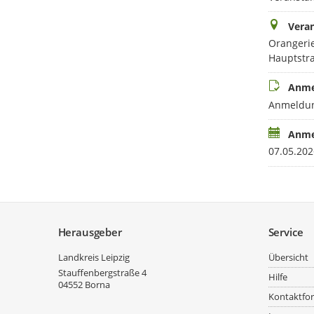
Veran
Orangeri
Hauptstr
Anme
Anmeldun
Anme
07.05.202
Service
Herausgeber
Service
Landkreis Leipzig
Übersicht
Stauffenbergstraße 4
Hilfe
04552
Borna
Kontaktfo