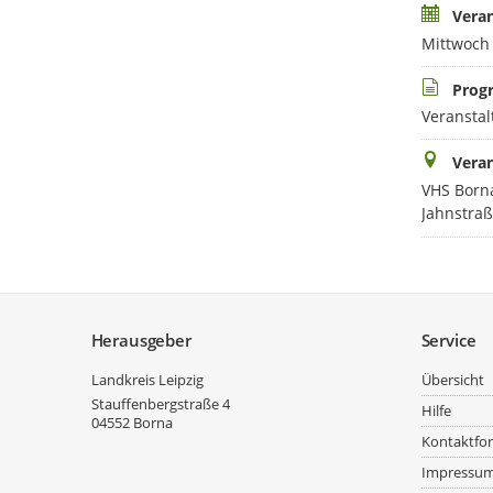
Vera
Mittwoch 
Prog
Veranstal
Veran
VHS Born
Jahnstraß
Service
Herausgeber
Service
Landkreis Leipzig
Übersicht
Stauffenbergstraße 4
Hilfe
04552
Borna
Kontaktfo
Impressu