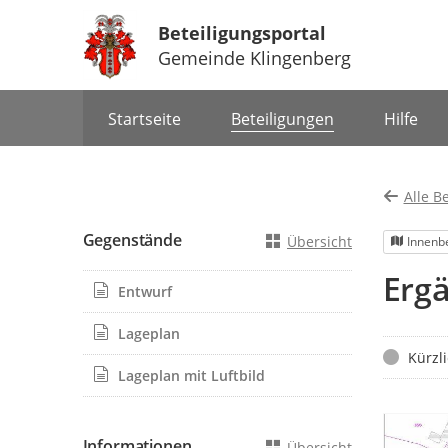
Beteiligungsportal
Gemeinde Klingenberg
Portalnavigation
Startseite
Beteiligungen
Hilfe
Alle B
Gegenstände
Übersicht
Innenb
Ergä
Entwurf
Lageplan
Status
Kürzl
Lageplan mit Luftbild
Informationen
Übersicht