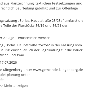
d aus Planzeichnung, textlichen Festsetzungen und
echtlich Beurteilung gebilligt und zur Offenlage
gssatzung „Borlas, Hauptstraße 25/25a“ umfasst die
ie Teile der Flurstücke 56/19 und 56/21 der
der Anlage 1 entnommen werden.
g „Borlas, Hauptstraße 25/25a“ in der Fassung vom
 BauGB einschließlich der Begründung für die Dauer
tlicht, und zwar
 17.07.2026
nde Klingenberg unter www.gemeinde-klingenberg.de
uleitplanung unter
de.
Mehr anzeigen
rnet erfolgt eine öffentliche Auslegung des Entwurfs
Hauptstraße 25/25a“ in der Gemeindeverwaltung
g 1, 01774 Klingenberg während folgender Zeiten