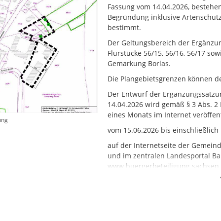
Fassung vom 14.04.2026, bestehen
Begründung inklusive Artenschutzr
bestimmt.
Der Geltungsbereich der Ergänzun
Flurstücke 56/15, 56/16, 56/17 sow
Gemarkung Borlas.
Die Plangebietsgrenzen können 
Der Entwurf der Ergänzungssatzun
14.04.2026 wird gemäß § 3 Abs. 2
eines Monats im Internet veröffen
ung
vom 15.06.2026 bis einschließlich
auf der Internetseite der Gemei
und im zentralen Landesportal Ba
www.buergerbeteiligung.sachsen.
Zusätzlich zur Einstellung im Inte
der Ergänzungssatzung „Borlas, 
Klingenberg, Höckendorf, Schulwe
Montag 9:00 - 12:00 Uhr