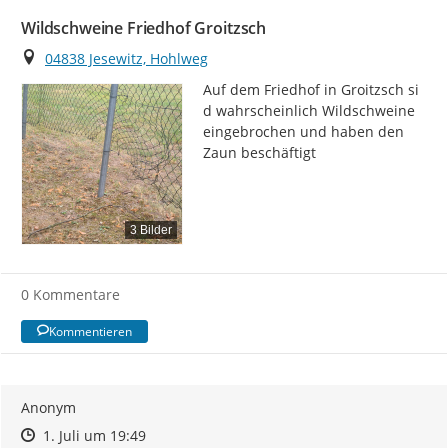
Wildschweine Friedhof Groitzsch
Ort
04838 Jesewitz, Hohlweg
Auf dem Friedhof in Groitzsch si 
d wahrscheinlich Wildschweine 
eingebrochen und haben den 
Zaun beschäftigt
3 Bilder
0 Kommentare
Kommentieren
Anonym
Zeitpunkt des Erstellens
Zeitpunkt des Erstellens
Zur Äußerung
1. Juli um 19:49