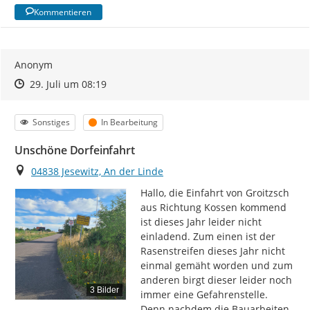
Kommentieren
Anonym
Zeitpunkt des Erstellens
Zeitpunkt des Erstellens
Zur Äußerung
29. Juli um 08:19
Kategorie
Status
Sonstiges
In Bearbeitung
Unschöne Dorfeinfahrt
Ort
04838 Jesewitz, An der Linde
Hallo, die Einfahrt von Groitzsch 
aus Richtung Kossen kommend 
ist dieses Jahr leider nicht 
einladend. Zum einen ist der 
Rasenstreifen dieses Jahr nicht 
einmal gemäht worden und zum 
anderen birgt dieser leider noch 
3 Bilder
immer eine Gefahrenstelle. 
Denn nachdem die Bauarbeiten 