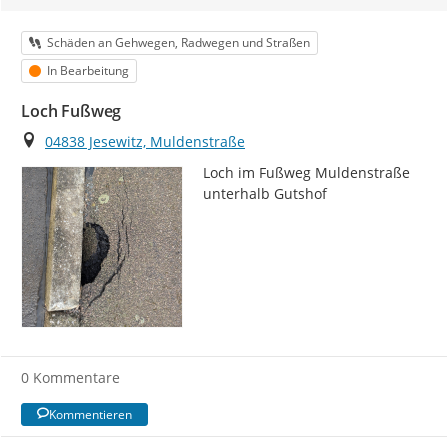
Kategorie
Schäden an Gehwegen, Radwegen und Straßen
Status
In Bearbeitung
Loch Fußweg
Ort
04838 Jesewitz, Muldenstraße
Loch im Fußweg Muldenstraße 
unterhalb Gutshof
0 Kommentare
Kommentieren