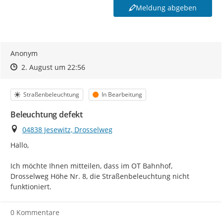
Meldung abgeben
Anonym
Zeitpunkt des Erstellens
Zeitpunkt des Erstellens
Zur Äußerung
2. August um 22:56
Kategorie
Status
Straßenbeleuchtung
In Bearbeitung
Beleuchtung defekt
Ort
04838 Jesewitz, Drosselweg
Hallo,

Ich möchte Ihnen mitteilen, dass im OT Bahnhof, 
Drosselweg Höhe Nr. 8, die Straßenbeleuchtung nicht 
funktioniert.
0 Kommentare