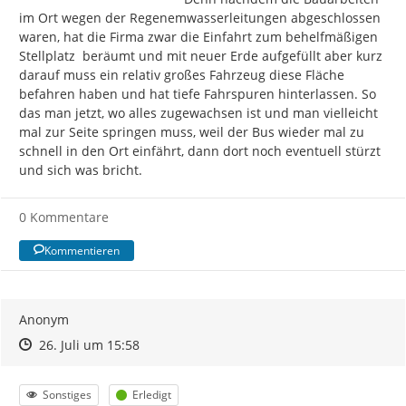
im Ort wegen der Regenemwasserleitungen abgeschlossen 
waren, hat die Firma zwar die Einfahrt zum behelfmäßigen 
Stellplatz  beräumt und mit neuer Erde aufgefüllt aber kurz 
darauf muss ein relativ großes Fahrzeug diese Fläche 
befahren haben und hat tiefe Fahrspuren hinterlassen. So 
das man jetzt, wo alles zugewachsen ist und man vielleicht 
mal zur Seite springen muss, weil der Bus wieder mal zu 
schnell in den Ort einfährt, dann dort noch eventuell stürzt 
und sich was bricht.
0 Kommentare
Kommentieren
Anonym
Zeitpunkt des Erstellens
Zeitpunkt des Erstellens
Zur Äußerung
26. Juli um 15:58
Kategorie
Status
Sonstiges
Erledigt