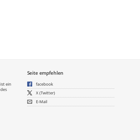
Seite empfehlen
ist ein
facebook
 des
X (Twitter)
E-Mail