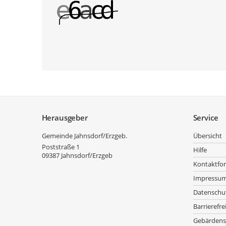
Service
Herausgeber
Service
Gemeinde Jahnsdorf/Erzgeb.
Übersicht
Poststraße 1
Hilfe
09387
Jahnsdorf/Erzgeb
Kontaktfo
Impressu
Datenschu
Barrierefre
Gebärdens