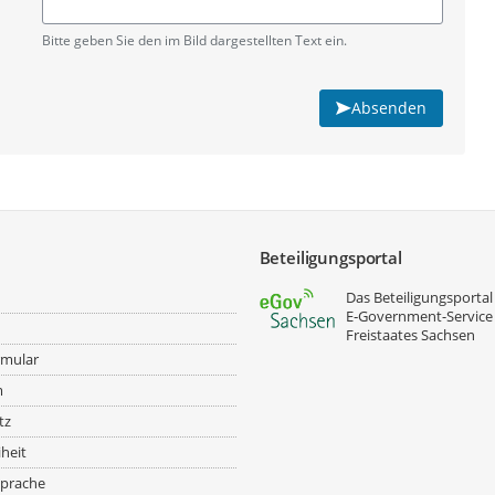
Pflichtangabe
Bitte geben Sie den im Bild dargestellten Text ein.
Absenden
Beteiligungsportal
Das Beteiligungsportal 
E‑Government-Service
Freistaates Sachsen
rmular
m
tz
iheit
prache