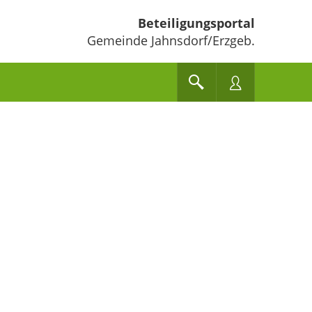
Beteiligungsportal
Gemeinde Jahnsdorf/Erzgeb.
e unten" zum Navigieren.
en Sie "Pfeiltaste oben" und "Pfeiltaste unten" zum Navigieren.