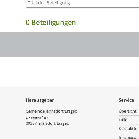
Suche nach Beteiligung
0
Beteiligungen
Service
Herausgeber
Service
Gemeinde Jahnsdorf/Erzgeb.
Übersicht
Poststraße 1
Hilfe
09387
Jahnsdorf/Erzgeb
Kontaktfo
Impressu