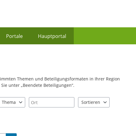
Portale
Hauptportal
stimmten Themen und Beteiligungsformaten in Ihrer Region
Sie unter „Beendete Beteiligungen“.
Ort
Thema
Sortieren
nd "Pfeiltaste unten" zum Navigieren.
zen Sie "Pfeiltaste oben" und "Pfeiltaste unten" zum Navigieren.
0 Einträge verfügbar. Benutzen Sie "Pfeiltaste oben" und "Pfeiltast
2 Einträge verfügbar. Benutz