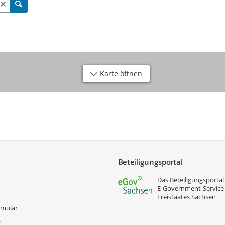
Karte öffnen
Beteiligungsportal
Das Beteiligungsportal 
E‑Government-Service
Freistaates Sachsen
rmular
m