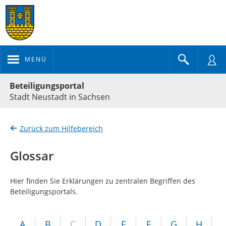
MENÜ
Portalnavigation
Beteiligungsportal
Stadt Neustadt in Sachsen
Zurück zum Hilfebereich
Glossar
Hier finden Sie Erklärungen zu zentralen Begriffen des
Beteiligungsportals.
A
B
C
D
E
F
G
H