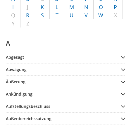
I
J
K
L
M
N
O
P
Q
R
S
T
U
V
W
X
Y
Z
A
Abgesagt
Abwägung
Äußerung
Ankündigung
Aufstellungsbeschluss
Außenbereichssatzung