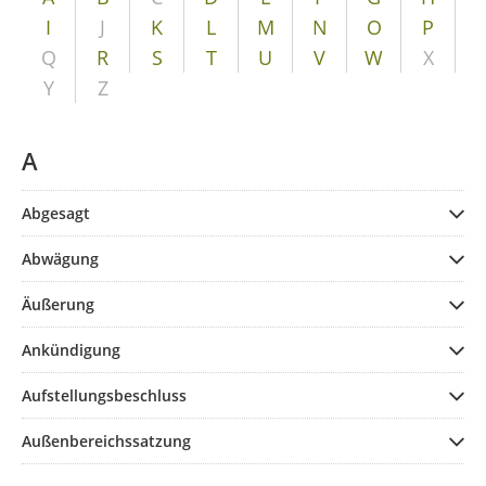
I
J
K
L
M
N
O
P
Q
R
S
T
U
V
W
X
Y
Z
A
Abgesagt
Abwägung
Äußerung
Ankündigung
Aufstellungsbeschluss
Außenbereichssatzung