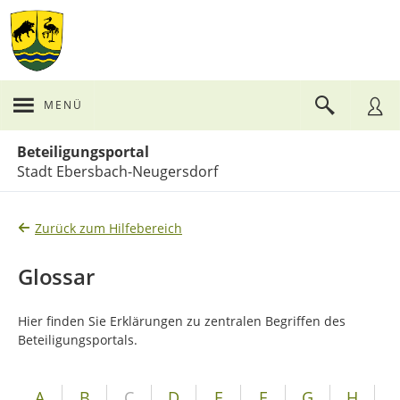
MENÜ
Portalnavigation
Beteiligungsportal
Stadt Ebersbach-Neugersdorf
Zurück zum Hilfebereich
Glossar
Hier finden Sie Erklärungen zu zentralen Begriffen des
Beteiligungsportals.
A
B
C
D
E
F
G
H