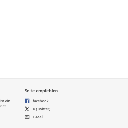
Seite empfehlen
ist ein
facebook
 des
X (Twitter)
E-Mail