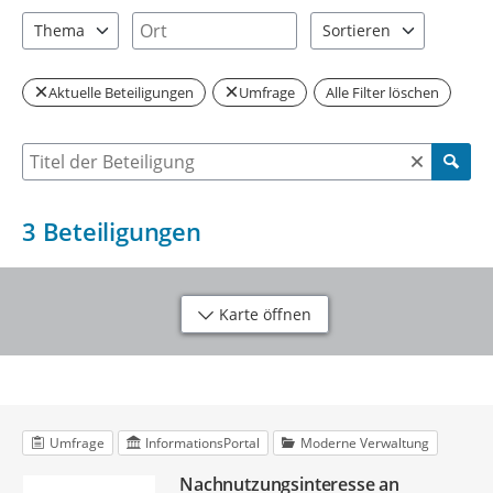
1 Einträge verfügbar. Benutzen Sie "Pfeiltaste oben" und "Pfeil
6 Einträge verfügbar. Benutzen Sie "P
Ort
Thema
Sortieren
2 Einträge verfügbar. Benutzen Sie "Pfeiltaste oben" und "Pfeil
2 Einträge verfügbar. Be
Aktuelle Beteiligungen
Umfrage
Alle Filter löschen
Suche nach Beteiligung
3
Beteiligungen
Karte öffnen
Umfrage
InformationsPortal
Moderne Verwaltung
Nachnutzungsinteresse an