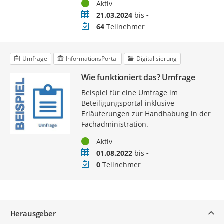
Status
Aktiv
Zeitraum
21.03.2024
bis
-
Teilnehmer
64
Teilnehmer
Umfrage
InformationsPortal
Digitalisierung
Wie funktioniert das? Umfrage
Beispiel für eine Umfrage im
Beteiligungsportal inklusive
Erläuterungen zur Handhabung in der
Fachadministration.
Status
Aktiv
Zeitraum
01.08.2022
bis
-
Teilnehmer
0
Teilnehmer
Service
Herausgeber