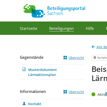
Portalnavigation
Startseite
Beteiligungen
Hilfe
Alle B
Gegenstände
Übersicht
Verfah
Beis
Musterdokument
Lärmaktionsplan
Lär
Informationen
Übersicht
Status
Z
Aktiv
Kontakt