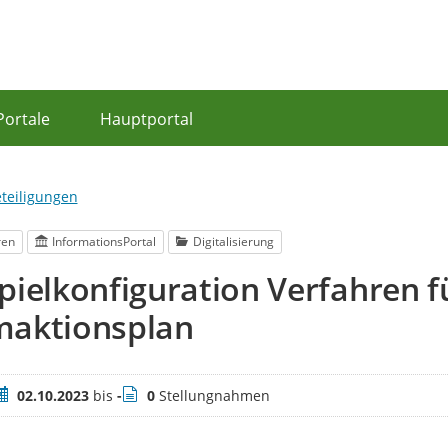
Portale
Hauptportal
eteiligungen
ren
InformationsPortal
Digitalisierung
pielkonfiguration Verfahren 
maktionsplan
eitraum
Stellungnahmen
02.10.2023
bis
-
0
Stellungnahmen