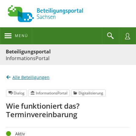
MENÜ
Portalnavigation
Beteiligungsportal
InformationsPortal
Alle Beteiligungen
Dialog
InformationsPortal
Digitalisierung
Wie funktioniert das?
Terminvereinbarung
Status
Aktiv