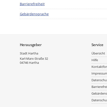
Barrierefreiheit
Gebärdensprache
Service
Herausgeber
Service
Stadt Hartha
Übersicht
Karl-Marx-Straße 32
Hilfe
04746
Hartha
Kontaktfo
Impressu
Datenschu
Barrierefre
Gebärdens
Datenschut