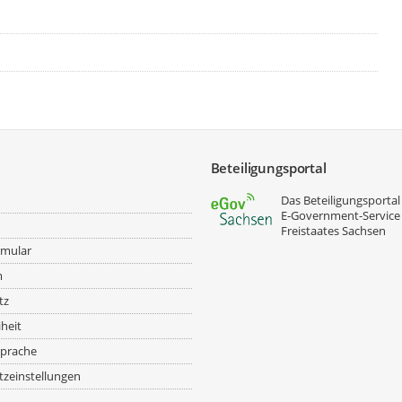
Beteiligungsportal
Das Beteiligungsportal 
E‑Government-Service
Freistaates Sachsen
rmular
m
tz
iheit
prache
zeinstellungen