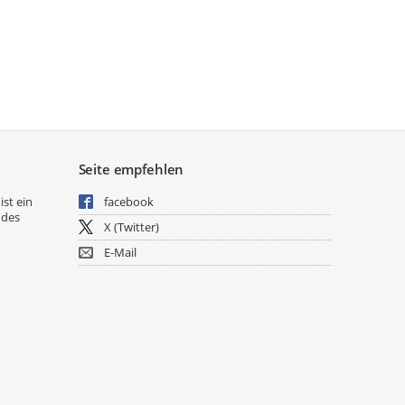
Seite empfehlen
ist ein
facebook
 des
X (Twitter)
E-Mail