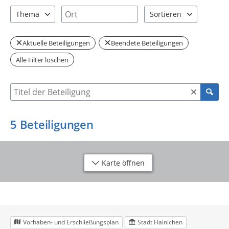
2 Einträge verfügbar. Benutzen Sie "Pfeiltaste oben" und "Pfeil
2 Einträge verfügbar. Benutzen Sie "P
Ort
Thema
Sortieren
2 Einträge verfügbar. Benutzen Sie "Pfeiltaste oben" und "Pfeil
2 Einträge verfügbar. Be
Aktuelle Beteiligungen
Beendete Beteiligungen
Alle Filter löschen
Suche nach Beteiligung
5
Beteiligungen
Karte öffnen
Vorhaben- und Erschließungsplan
Stadt Hainichen