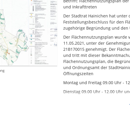
Betrifft: Flächennutzungsplan d
und Inkrafttreten
Der Stadtrat Hainichen hat unter
Feststellungsbeschluss für den F
zugehörige Begründung und den U
Der Flächennutzungsplan wurde v
11.05.2021, unter der Genehmigu
21B170015 genehmigt. Der Fläch
und tritt mit dieser Bekanntmach
Flächennutzungsplan, die Begrü
und Ordnungsamt der StadtHainic
ung
Öffnungszeiten
Montag und Freitag 09.00 Uhr - 1
Dienstag 09.00 Uhr - 12.00 Uhr un
Donnerstag 09.00 Uhr - 12.00 Uhr
einsehen und über den Inhalt Au
BauGB1. eine nach § 214 Abs. 1 Sa
bezeichneten Verfahrens- und For
214 Abs. 2 BauGB beachtliche Verl