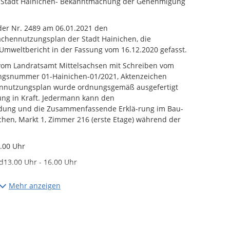
er Stadt Hainichen- Bekanntmachung der Genehmigung
 der Nr. 2489 am 06.01.2021 den
lächennutzungsplan der Stadt Hainichen, die
mweltbericht in der Fassung vom 16.12.2020 gefasst.
om Landratsamt Mittelsachsen mit Schreiben vom
ngsnummer 01-Hainichen-01/2021, Aktenzeichen
ennutzungsplan wurde ordnungsgemäß ausgefertigt
ung in Kraft. Jedermann kann den
ndung und die Zusammenfassende Erklä-rung im Bau-
hen, Markt 1, Zimmer 216 (erste Etage) während der
2.00 Uhr
d13.00 Uhr - 16.00 Uhr
 und13.00 Uhr - 18.00 Uhr
Mehr anzeigen
skunft verlangen.Unbeachtlich werden nach § 215
tz 1 Nr. 1 bis 3 BauGB beachtliche Verletzungder dort
mvorschriften,2. eine unter Berücksichtigung des §
etzung der Vorschriften über das Verhältnis des