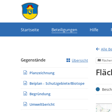
Portalnavigation
Startseite
Beteiligungen
Hilfe
Alle B
Gegenstände
Übersicht
Fläche
Fläc
Planzeichnung
Beiplan - Schutzgebiete/Biotope
Status
Besch
Begründung
Umweltbericht