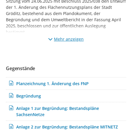
Sitzung vom 24.06.2025 mit Beschluss 2025/038 den Entwurf
der 1. Änderung des Flächennutzungsplans der Stadt
Gröditz, bestehend aus dem Plandokument, der
Begründung und dem Umweltbericht in der Fassung April
2025, beschlossen und zur öffentlichen Auslegung
bestimmt.
Mehr anzeigen
Mit der 1. Änderung des Flächennutzungsplans soll gemäß
Entwicklungsgebot nach § 8 Abs. 3 BauGB eine parallele
Anpassung des Flächennutzungsplans an den verbindlichen
Bebauungsplan Nr. 17 erfolgen.
Gegenstände
Diese Entwurfsunterlagen sowie die der Stadt bereits
vorliegenden wesentlichen umweltbezogenen
Informationen werden in der Zeit
Planzeichnung 1. Änderung des FNP
vom 30.06.2025 bis einschließlich 01.08.2025
Begründung
elektronisch auf der Homepage der Stadt Gröditz unter
https://www.stadt-groeditz.de/rathaus-service/amtliche-
Anlage 1 zur Begründung: Bestandspläne
bekanntmachungen
sowie auf dem Beteiligungsportal des
SachsenNetze
Freistaates Sachsen während desselben Zeitraumes unter:
https://buergerbeteiligung.sachsen.de
der Öffentlichkeit zur
Anlage 2 zur Begründung: Bestandspläne MITNETZ
Verfügung gestellt.