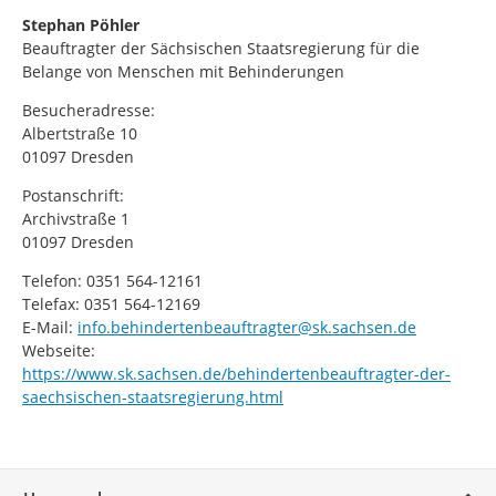
Stephan Pöhler
Beauftragter der Sächsischen Staatsregierung für die
Belange von Menschen mit Behinderungen
Besucheradresse:
Albertstraße 10
01097 Dresden
Postanschrift:
Archivstraße 1
01097 Dresden
Telefon: 0351 564-12161
Telefax: 0351 564-12169
E-Mail:
info.behindertenbeauftragter@sk.sachsen.de
Webseite:
https://www.sk.sachsen.de/behindertenbeauftragter-der-
saechsischen-staatsregierung.html
Service