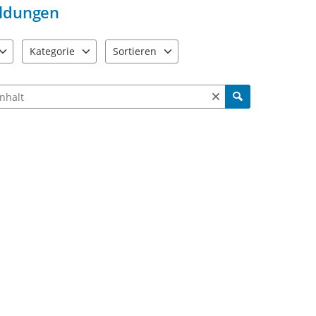
ldungen
Kategorie
Sortieren
e verfügbar. Benutzen Sie "Pfeiltaste oben" und "Pfeiltaste unten"
4 Einträge verfügbar. Benutzen Sie "Pfeiltaste oben" und "Pfe
2 Einträge verfügbar. Benutzen Sie "Pfeiltas
ch Meldungen und Kommentaren