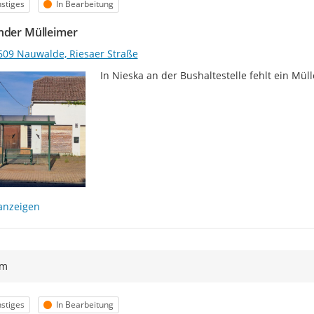
egorie
Status
stiges
In Bearbeitung
nder Mülleimer
609 Nauwalde, Riesaer Straße
In Nieska an der Bushaltestelle fehlt ein Mül
anzeigen
ym
egorie
Status
stiges
In Bearbeitung