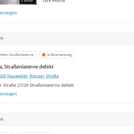
Dirk Höhne
2 Bilder
anzeigen
ym
egorie
Status
ekte Straßenlaterne
In Bearbeitung
a, Straßenlaterne defekt
609 Nauwalde, Riesaer Straße
r Straße 27/29 Straßenlaterne defekt.
anzeigen
ym