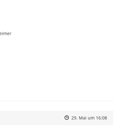
leimer
Zeitpunkt des Erstellens
Zeitpunkt des Erstellens
Zur Äußerung
29. Mai um 16:08