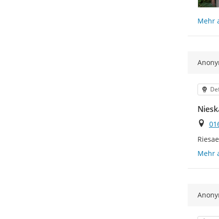
Mehr 
Anon
Kat
Def
Niesk
Ort
01
Riesae
Mehr 
Anon