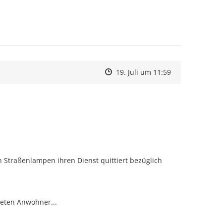
Zeitpunkt des Erstellens
Zeitpunkt des Erstellens
Zur Äußerung
19. Juli um 11:59
 Straßenlampen ihren Dienst quittiert bezüglich 
eten Anwohner...
