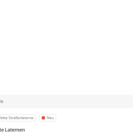
ym
egorie
Status
ekte Straßenlaterne
Neu
te Laternen