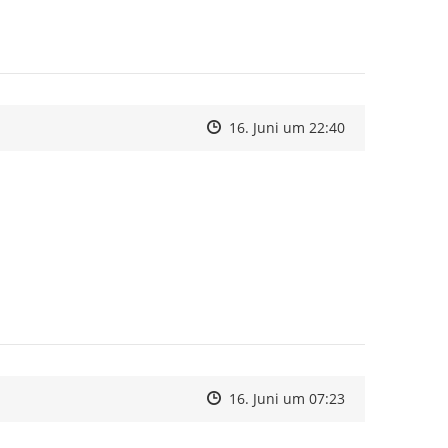
Zeitpunkt des Erstellens
Zeitpunkt des Erstellens
Zur Äußerung
16. Juni um 22:40
Zeitpunkt des Erstellens
Zeitpunkt des Erstellens
Zur Äußerung
16. Juni um 07:23