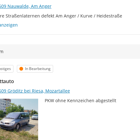
609 Nauwalde, Am Anger
e Straßenlaternen defekt Am Anger / Kurve / Heidestraße
anzeigen
ym
egorie
Status
stiges
In Bearbeitung
ttauto
09 Gröditz bei Riesa, Mozartallee
PKW ohne Kennzeichen abgestellt