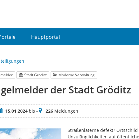
Portale
Hauptportal
eteiligungen
lmelder
Stadt Gröditz
Moderne Verwaltung
elmelder der Stadt Gröditz
eitraum
Meldungen
15.01.2024
bis
-
226
Meldungen
Straßenlaterne defekt? Ortsschil
Unzulänglichkeiten auf öffentlic