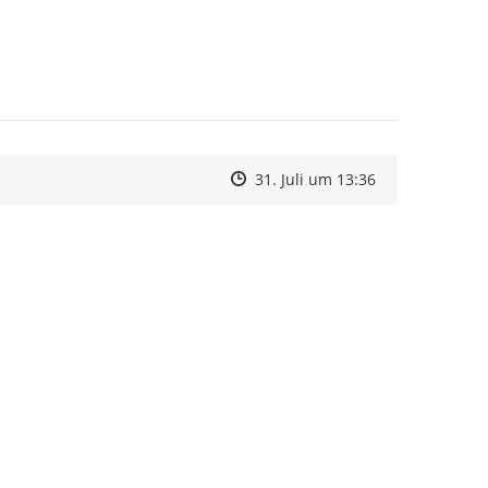
Zeitpunkt des Erstellens
Zeitpunkt des Erstellens
Zur Äußerung
31. Juli um 13:36