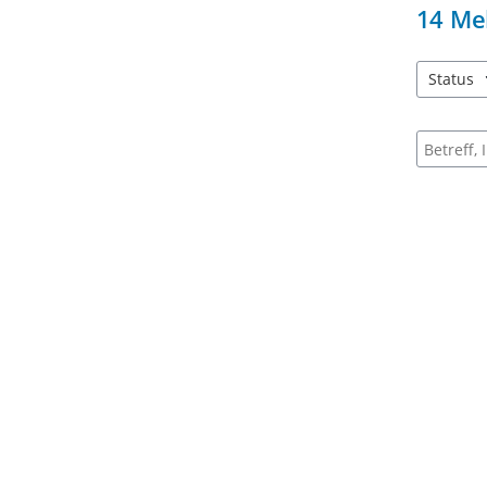
14
Me
Status
2 Einträg
Suche na