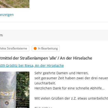
anzeigen
ym
egorie
Status
ekte Straßenlaterne
In Bearbeitung
tmittel der Straßenlampen 'alle' / An der Hirselache
09 Gröditz bei Riesa, An der Hirselache
Sehr geehrte Damen und Herren,

seit geraumer Zeit haben zwei der drei neuen
Leuchtarbeit.

Herzlichen Dank für eine schnelle Abhilfe...

Mit vielen Grüßen der z.Z. etwas unterbelicht