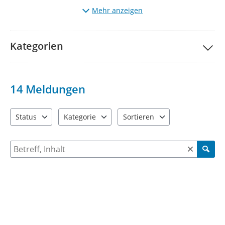
schaffen zu können..
Mehr anzeigen
Den Status erstellter Meldungen können Sie auf der Karte
nachverfolgen, sobald eine initiale Bearbeitung und
Freigabe stattgefunden hat.
Kategorien
Eine Bitte haben wir an unsere Nutzer. Auch wenn Sie sich
gerade über Unschönes geärgert haben: schreiben Sie uns
bitte so, wie Sie selbst angesprochen werden möchten.
14
Meldungen
Status
Kategorie
Sortieren
2 Einträge verfügbar. Benutzen Sie "Pfeiltaste oben" und "Pfeil
4 Einträge verfügbar. Benutzen Sie "Pfeiltaste ob
2 Einträge verfügbar. Benutzen 
Suche nach Meldungen und Kommentaren