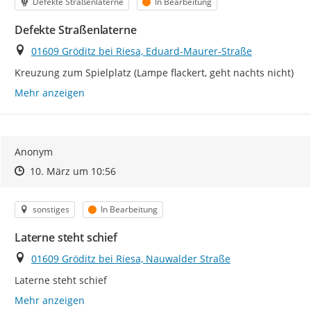
Kategorie
Status
Defekte Straßenlaterne
In Bearbeitung
Defekte Straßenlaterne
Ort
01609 Gröditz bei Riesa, Eduard-Maurer-Straße
Kreuzung zum Spielplatz (Lampe flackert, geht nachts nicht)
Mehr anzeigen
Anonym
Zeitpunkt des Erstellens
Zeitpunkt des Erstellens
Zur Äußerung
10. März um 10:56
Kategorie
Status
sonstiges
In Bearbeitung
Laterne steht schief
Ort
01609 Gröditz bei Riesa, Nauwalder Straße
Laterne steht schief
Mehr anzeigen