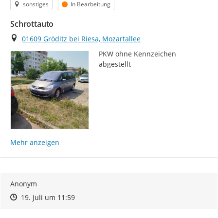
Kategorie
Status
sonstiges
In Bearbeitung
Schrottauto
Ort
01609 Gröditz bei Riesa, Mozartallee
PKW ohne Kennzeichen 
abgestellt
Mehr anzeigen
Anonym
Zeitpunkt des Erstellens
Zeitpunkt des Erstellens
Zur Äußerung
19. Juli um 11:59