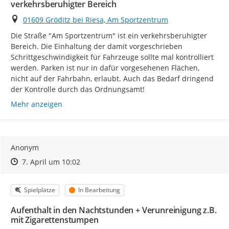
verkehrsberuhigter Bereich
Ort
01609 Gröditz bei Riesa, Am Sportzentrum
Die Straße "Am Sportzentrum" ist ein verkehrsberuhigter 
Bereich. Die Einhaltung der damit vorgeschrieben 
Schrittgeschwindigkeit für Fahrzeuge sollte mal kontrolliert 
werden. Parken ist nur in dafür vorgesehenen Flächen, 
nicht auf der Fahrbahn, erlaubt. Auch das Bedarf dringend 
der Kontrolle durch das Ordnungsamt!
Mehr anzeigen
Anonym
Zeitpunkt des Erstellens
Zeitpunkt des Erstellens
Zur Äußerung
7. April um 10:02
Kategorie
Status
Spielplätze
In Bearbeitung
Aufenthalt in den Nachtstunden + Verunreinigung z.B.
mit Zigarettenstumpen