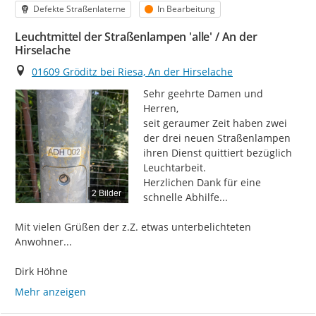
Kategorie
Status
Defekte Straßenlaterne
In Bearbeitung
Leuchtmittel der Straßenlampen 'alle' / An der
Hirselache
Ort
01609 Gröditz bei Riesa, An der Hirselache
Sehr geehrte Damen und 
Herren,

seit geraumer Zeit haben zwei 
der drei neuen Straßenlampen 
ihren Dienst quittiert bezüglich 
Leuchtarbeit.

Herzlichen Dank für eine 
2 Bilder
schnelle Abhilfe...

Mit vielen Grüßen der z.Z. etwas unterbelichteten 
Anwohner...

Dirk Höhne
Mehr anzeigen