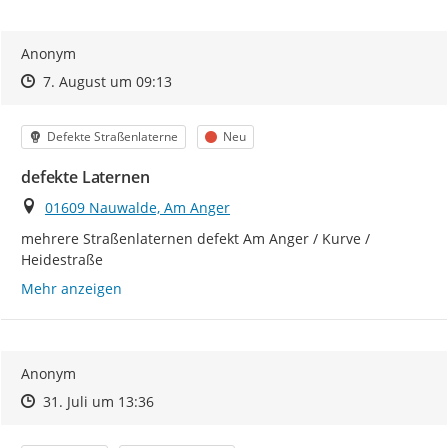
Anonym
Zeitpunkt des Erstellens
Zeitpunkt des Erstellens
Zur Äußerung
7. August um 09:13
Kategorie
Status
Defekte Straßenlaterne
Neu
defekte Laternen
Ort
01609 Nauwalde, Am Anger
mehrere Straßenlaternen defekt Am Anger / Kurve / 
Heidestraße
Mehr anzeigen
Anonym
Zeitpunkt des Erstellens
Zeitpunkt des Erstellens
Zur Äußerung
31. Juli um 13:36