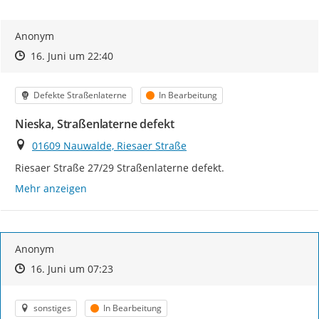
Anonym
Zeitpunkt des Erstellens
Zeitpunkt des Erstellens
Zur Äußerung
16. Juni um 22:40
Kategorie
Status
Defekte Straßenlaterne
In Bearbeitung
Nieska, Straßenlaterne defekt
Ort
01609 Nauwalde, Riesaer Straße
Riesaer Straße 27/29 Straßenlaterne defekt.
Mehr anzeigen
Anonym
Zeitpunkt des Erstellens
Zeitpunkt des Erstellens
Zur Äußerung
16. Juni um 07:23
Kategorie
Status
sonstiges
In Bearbeitung