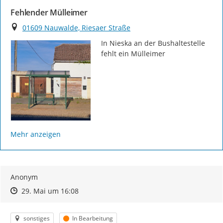
Fehlender Mülleimer
Ort
01609 Nauwalde, Riesaer Straße
In Nieska an der Bushaltestelle 
fehlt ein Mülleimer
Mehr anzeigen
Anonym
Zeitpunkt des Erstellens
Zeitpunkt des Erstellens
Zur Äußerung
29. Mai um 16:08
Kategorie
Status
sonstiges
In Bearbeitung