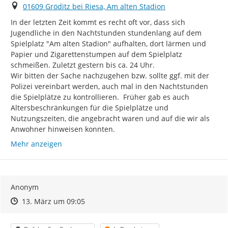
Ort
01609 Gröditz bei Riesa, Am alten Stadion
In der letzten Zeit kommt es recht oft vor, dass sich 
Jugendliche in den Nachtstunden stundenlang auf dem 
Spielplatz "Am alten Stadion" aufhalten, dort lärmen und 
Papier und Zigarettenstumpen auf dem Spielplatz 
schmeißen. Zuletzt gestern bis ca. 24 Uhr.

Wir bitten der Sache nachzugehen bzw. sollte ggf. mit der 
Polizei vereinbart werden, auch mal in den Nachtstunden 
die Spielplätze zu kontrollieren.  Früher gab es auch 
Altersbeschränkungen für die Spielplätze und 
Nutzungszeiten, die angebracht waren und auf die wir als 
Anwohner hinweisen konnten.
Mehr anzeigen
Anonym
Zeitpunkt des Erstellens
Zeitpunkt des Erstellens
Zur Äußerung
13. März um 09:05