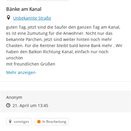
Bänke am Kanal
Ort
Unbekannte Straße
guten Tag, jetzt sind die Säufer den ganzen Tag am Kanal, 
es ist eine Zumutung für die Anwohner. Nicht nur das 
bekannte Pärchen, jetzt sind weiter hinten noch mehr 
Chaoten. Für die Rentner bleibt bald keine Bank mehr . Wir 
haben den Balkon Richtung Kanal, einfach nur noch 
unschön

mit freundlichen Grüßen
Mehr anzeigen
Anonym
Zeitpunkt des Erstellens
Zeitpunkt des Erstellens
Zur Äußerung
21. April um 13:45
Kategorie
Status
sonstiges
In Bearbeitung