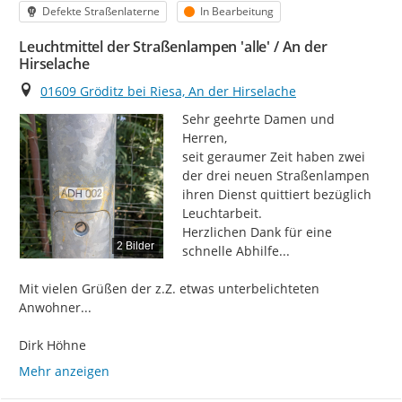
Kategorie
Status
Defekte Straßenlaterne
In Bearbeitung
Leuchtmittel der Straßenlampen 'alle' / An der
Hirselache
Ort
01609 Gröditz bei Riesa, An der Hirselache
Sehr geehrte Damen und 
Herren,

seit geraumer Zeit haben zwei 
der drei neuen Straßenlampen 
ihren Dienst quittiert bezüglich 
Leuchtarbeit.

Herzlichen Dank für eine 
2 Bilder
schnelle Abhilfe...

Mit vielen Grüßen der z.Z. etwas unterbelichteten 
Anwohner...

Dirk Höhne
Mehr anzeigen