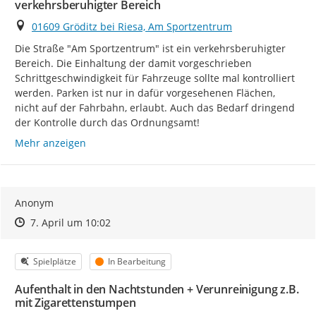
verkehrsberuhigter Bereich
Ort
01609 Gröditz bei Riesa, Am Sportzentrum
Die Straße "Am Sportzentrum" ist ein verkehrsberuhigter 
Bereich. Die Einhaltung der damit vorgeschrieben 
Schrittgeschwindigkeit für Fahrzeuge sollte mal kontrolliert 
werden. Parken ist nur in dafür vorgesehenen Flächen, 
nicht auf der Fahrbahn, erlaubt. Auch das Bedarf dringend 
der Kontrolle durch das Ordnungsamt!
Mehr anzeigen
Anonym
Zeitpunkt des Erstellens
Zeitpunkt des Erstellens
Zur Äußerung
7. April um 10:02
Kategorie
Status
Spielplätze
In Bearbeitung
Aufenthalt in den Nachtstunden + Verunreinigung z.B.
mit Zigarettenstumpen