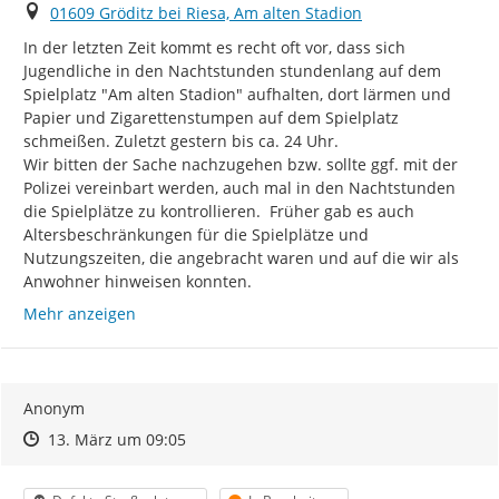
Ort
01609 Gröditz bei Riesa, Am alten Stadion
In der letzten Zeit kommt es recht oft vor, dass sich 
Jugendliche in den Nachtstunden stundenlang auf dem 
Spielplatz "Am alten Stadion" aufhalten, dort lärmen und 
Papier und Zigarettenstumpen auf dem Spielplatz 
schmeißen. Zuletzt gestern bis ca. 24 Uhr.

Wir bitten der Sache nachzugehen bzw. sollte ggf. mit der 
Polizei vereinbart werden, auch mal in den Nachtstunden 
die Spielplätze zu kontrollieren.  Früher gab es auch 
Altersbeschränkungen für die Spielplätze und 
Nutzungszeiten, die angebracht waren und auf die wir als 
Anwohner hinweisen konnten.
Mehr anzeigen
Anonym
Zeitpunkt des Erstellens
Zeitpunkt des Erstellens
Zur Äußerung
13. März um 09:05