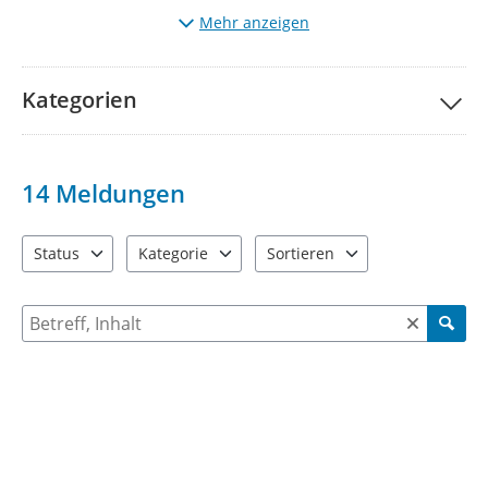
schaffen zu können..
Mehr anzeigen
Den Status erstellter Meldungen können Sie auf der Karte
nachverfolgen, sobald eine initiale Bearbeitung und
Freigabe stattgefunden hat.
Kategorien
Eine Bitte haben wir an unsere Nutzer. Auch wenn Sie sich
gerade über Unschönes geärgert haben: schreiben Sie uns
bitte so, wie Sie selbst angesprochen werden möchten.
14
Meldungen
Status
Kategorie
Sortieren
2 Einträge verfügbar. Benutzen Sie "Pfeiltaste oben" und "Pfeil
4 Einträge verfügbar. Benutzen Sie "Pfeiltaste ob
2 Einträge verfügbar. Benutzen 
Suche nach Meldungen und Kommentaren