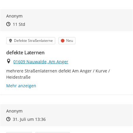
Anonym
Zeitpunkt des Erstellens
Zeitpunkt des Erstellens
Zur Äußerung
11 Std
Kategorie
Status
Defekte Straßenlaterne
Neu
defekte Laternen
Ort
01609 Nauwalde, Am Anger
mehrere Straßenlaternen defekt Am Anger / Kurve / 
Heidestraße
Mehr anzeigen
Anonym
Zeitpunkt des Erstellens
Zeitpunkt des Erstellens
Zur Äußerung
31. Juli um 13:36