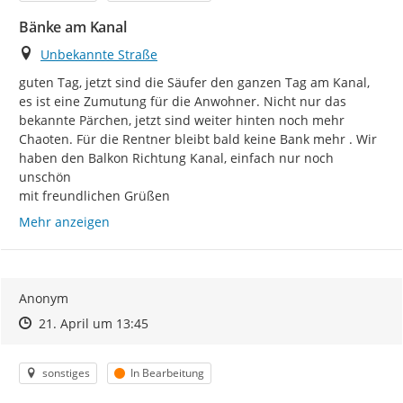
Bänke am Kanal
Ort
Unbekannte Straße
guten Tag, jetzt sind die Säufer den ganzen Tag am Kanal, 
es ist eine Zumutung für die Anwohner. Nicht nur das 
bekannte Pärchen, jetzt sind weiter hinten noch mehr 
Chaoten. Für die Rentner bleibt bald keine Bank mehr . Wir 
haben den Balkon Richtung Kanal, einfach nur noch 
unschön

mit freundlichen Grüßen
Mehr anzeigen
Anonym
Zeitpunkt des Erstellens
Zeitpunkt des Erstellens
Zur Äußerung
21. April um 13:45
Kategorie
Status
sonstiges
In Bearbeitung