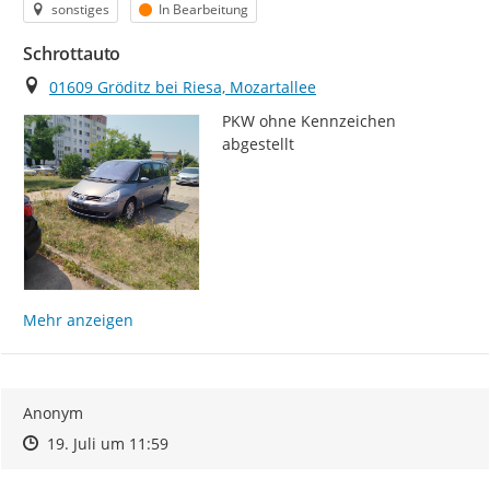
Kategorie
Status
sonstiges
In Bearbeitung
Schrottauto
Ort
01609 Gröditz bei Riesa, Mozartallee
PKW ohne Kennzeichen 
abgestellt
Mehr anzeigen
Anonym
Zeitpunkt des Erstellens
Zeitpunkt des Erstellens
Zur Äußerung
19. Juli um 11:59