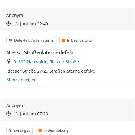
Anonym
Zeitpunkt des Erstellens
Zeitpunkt des Erstellens
Zur Äußerung
16. Juni um 22:40
Kategorie
Status
Defekte Straßenlaterne
In Bearbeitung
Nieska, Straßenlaterne defekt
Ort
01609 Nauwalde, Riesaer Straße
Riesaer Straße 27/29 Straßenlaterne defekt.
Mehr anzeigen
Anonym
Zeitpunkt des Erstellens
Zeitpunkt des Erstellens
Zur Äußerung
16. Juni um 07:23
Kategorie
Status
sonstiges
In Bearbeitung