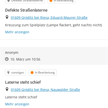
Kategorie
Status
Defekte Straßenlaterne
In Bearbeitung
Defekte Straßenlaterne
Ort
01609 Gröditz bei Riesa, Eduard-Maurer-Straße
Kreuzung zum Spielplatz (Lampe flackert, geht nachts nicht)
Mehr anzeigen
Anonym
Zeitpunkt des Erstellens
Zeitpunkt des Erstellens
Zur Äußerung
10. März um 10:56
Kategorie
Status
sonstiges
In Bearbeitung
Laterne steht schief
Ort
01609 Gröditz bei Riesa, Nauwalder Straße
Laterne steht schief
Mehr anzeigen