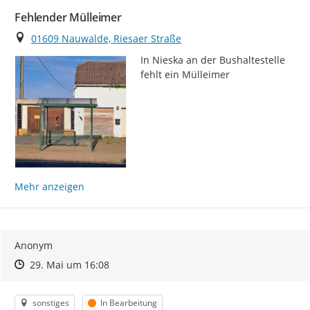
Fehlender Mülleimer
Ort
01609 Nauwalde, Riesaer Straße
In Nieska an der Bushaltestelle 
fehlt ein Mülleimer
Mehr anzeigen
Anonym
Zeitpunkt des Erstellens
Zeitpunkt des Erstellens
Zur Äußerung
29. Mai um 16:08
Kategorie
Status
sonstiges
In Bearbeitung