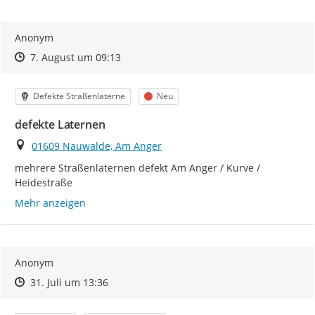
Anonym
Zeitpunkt des Erstellens
Zeitpunkt des Erstellens
Zur Äußerung
7. August um 09:13
Kategorie
Status
Defekte Straßenlaterne
Neu
defekte Laternen
Ort
01609 Nauwalde, Am Anger
mehrere Straßenlaternen defekt Am Anger / Kurve / 
Heidestraße
Mehr anzeigen
Anonym
Zeitpunkt des Erstellens
Zeitpunkt des Erstellens
Zur Äußerung
31. Juli um 13:36