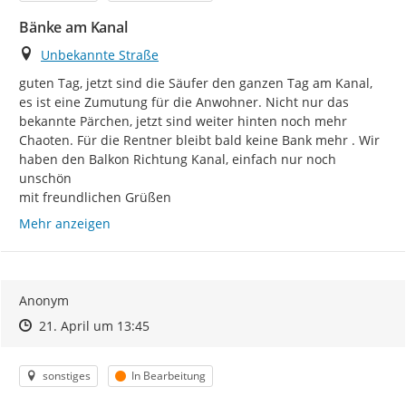
Bänke am Kanal
Ort
Unbekannte Straße
guten Tag, jetzt sind die Säufer den ganzen Tag am Kanal, 
es ist eine Zumutung für die Anwohner. Nicht nur das 
bekannte Pärchen, jetzt sind weiter hinten noch mehr 
Chaoten. Für die Rentner bleibt bald keine Bank mehr . Wir 
haben den Balkon Richtung Kanal, einfach nur noch 
unschön

mit freundlichen Grüßen
Mehr anzeigen
Anonym
Zeitpunkt des Erstellens
Zeitpunkt des Erstellens
Zur Äußerung
21. April um 13:45
Kategorie
Status
sonstiges
In Bearbeitung