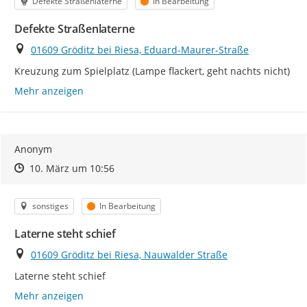
Kategorie
Status
Defekte Straßenlaterne
In Bearbeitung
Defekte Straßenlaterne
Ort
01609 Gröditz bei Riesa, Eduard-Maurer-Straße
Kreuzung zum Spielplatz (Lampe flackert, geht nachts nicht)
Mehr anzeigen
Anonym
Zeitpunkt des Erstellens
Zeitpunkt des Erstellens
Zur Äußerung
10. März um 10:56
Kategorie
Status
sonstiges
In Bearbeitung
Laterne steht schief
Ort
01609 Gröditz bei Riesa, Nauwalder Straße
Laterne steht schief
Mehr anzeigen