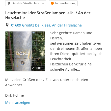
Kategorie
Status
Defekte Straßenlaterne
In Bearbeitung
Leuchtmittel der Straßenlampen 'alle' / An der
Hirselache
Ort
01609 Gröditz bei Riesa, An der Hirselache
Sehr geehrte Damen und 
Herren,

seit geraumer Zeit haben zwei 
der drei neuen Straßenlampen 
ihren Dienst quittiert bezüglich 
Leuchtarbeit.

Herzlichen Dank für eine 
2 Bilder
schnelle Abhilfe...

Mit vielen Grüßen der z.Z. etwas unterbelichteten 
Anwohner...

Dirk Höhne
Mehr anzeigen