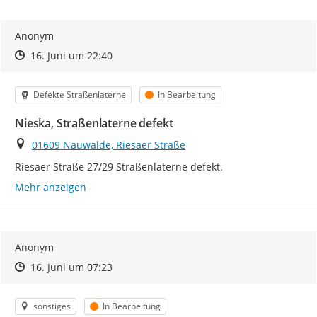
Anonym
Zeitpunkt des Erstellens
Zeitpunkt des Erstellens
Zur Äußerung
16. Juni um 22:40
Kategorie
Status
Defekte Straßenlaterne
In Bearbeitung
Nieska, Straßenlaterne defekt
Ort
01609 Nauwalde, Riesaer Straße
Riesaer Straße 27/29 Straßenlaterne defekt.
Mehr anzeigen
Anonym
Zeitpunkt des Erstellens
Zeitpunkt des Erstellens
Zur Äußerung
16. Juni um 07:23
Kategorie
Status
sonstiges
In Bearbeitung