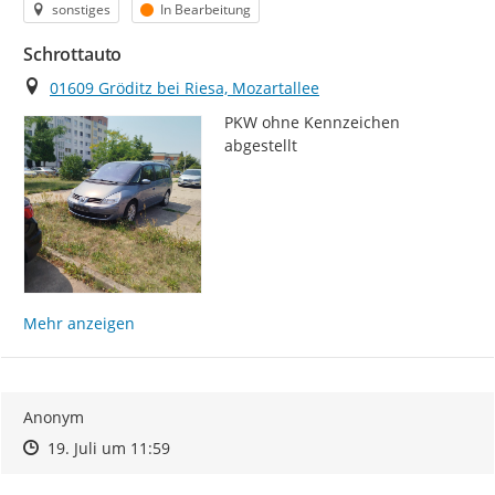
Kategorie
Status
sonstiges
In Bearbeitung
Schrottauto
Ort
01609 Gröditz bei Riesa, Mozartallee
PKW ohne Kennzeichen 
abgestellt
Mehr anzeigen
Anonym
Zeitpunkt des Erstellens
Zeitpunkt des Erstellens
Zur Äußerung
19. Juli um 11:59