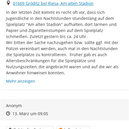
Ort
01609 Gröditz bei Riesa, Am alten Stadion
In der letzten Zeit kommt es recht oft vor, dass sich 
Jugendliche in den Nachtstunden stundenlang auf dem 
Spielplatz "Am alten Stadion" aufhalten, dort lärmen und 
Papier und Zigarettenstumpen auf dem Spielplatz 
schmeißen. Zuletzt gestern bis ca. 24 Uhr.

Wir bitten der Sache nachzugehen bzw. sollte ggf. mit der 
Polizei vereinbart werden, auch mal in den Nachtstunden 
die Spielplätze zu kontrollieren.  Früher gab es auch 
Altersbeschränkungen für die Spielplätze und 
Nutzungszeiten, die angebracht waren und auf die wir als 
Anwohner hinweisen konnten.
Mehr anzeigen
Anonym
Zeitpunkt des Erstellens
Zeitpunkt des Erstellens
Zur Äußerung
13. März um 09:05