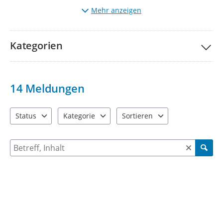
schaffen zu können..
Mehr anzeigen
Den Status erstellter Meldungen können Sie auf der Karte
nachverfolgen, sobald eine initiale Bearbeitung und
Freigabe stattgefunden hat.
Kategorien
Eine Bitte haben wir an unsere Nutzer. Auch wenn Sie sich
gerade über Unschönes geärgert haben: schreiben Sie uns
bitte so, wie Sie selbst angesprochen werden möchten.
14
Meldungen
Status
Kategorie
Sortieren
2 Einträge verfügbar. Benutzen Sie "Pfeiltaste oben" und "Pfeil
4 Einträge verfügbar. Benutzen Sie "Pfeiltaste ob
2 Einträge verfügbar. Benutzen 
Suche nach Meldungen und Kommentaren