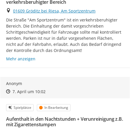
verkehrsberuhigter Bereich
Ort
01609 Gröditz bei Riesa, Am Sportzentrum
Die Straße "Am Sportzentrum" ist ein verkehrsberuhigter 
Bereich. Die Einhaltung der damit vorgeschrieben 
Schrittgeschwindigkeit für Fahrzeuge sollte mal kontrolliert 
werden. Parken ist nur in dafür vorgesehenen Flächen, 
nicht auf der Fahrbahn, erlaubt. Auch das Bedarf dringend 
der Kontrolle durch das Ordnungsamt!
Mehr anzeigen
Anonym
Zeitpunkt des Erstellens
Zeitpunkt des Erstellens
Zur Äußerung
7. April um 10:02
Kategorie
Status
Spielplätze
In Bearbeitung
Aufenthalt in den Nachtstunden + Verunreinigung z.B.
mit Zigarettenstumpen