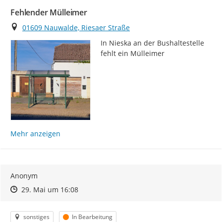
Fehlender Mülleimer
Ort
01609 Nauwalde, Riesaer Straße
In Nieska an der Bushaltestelle 
fehlt ein Mülleimer
Mehr anzeigen
Anonym
Zeitpunkt des Erstellens
Zeitpunkt des Erstellens
Zur Äußerung
29. Mai um 16:08
Kategorie
Status
sonstiges
In Bearbeitung