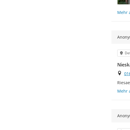
Mehr 
Anon
Kat
Def
Niesk
Ort
01
Riesae
Mehr 
Anon