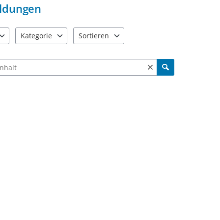
ldungen
Kategorie
Sortieren
e verfügbar. Benutzen Sie "Pfeiltaste oben" und "Pfeiltaste unten"
5 Einträge verfügbar. Benutzen Sie "Pfeiltaste oben" und "Pfe
2 Einträge verfügbar. Benutzen Sie "Pfeiltas
ch Meldungen und Kommentaren