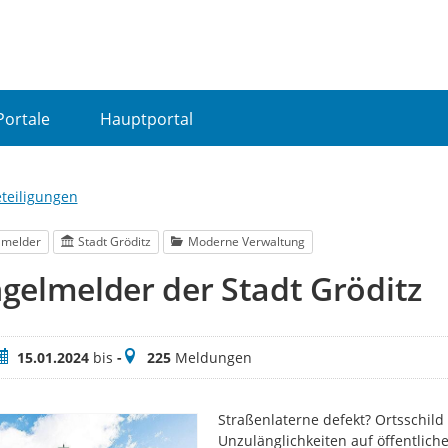
Portale
Hauptportal
eteiligungen
lmelder
Stadt Gröditz
Moderne Verwaltung
elmelder der Stadt Gröditz
eitraum
Meldungen
15.01.2024
bis
-
225
Meldungen
Straßenlaterne defekt? Ortsschil
Unzulänglichkeiten auf öffentlic