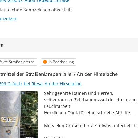
609 Gröditz, Adolf-Ledebur-Straße
tauto ohne Kennzeichen abgestellt
anzeigen
ym
egorie
Status
ekte Straßenlaterne
In Bearbeitung
tmittel der Straßenlampen 'alle' / An der Hirselache
09 Gröditz bei Riesa, An der Hirselache
Sehr geehrte Damen und Herren,

seit geraumer Zeit haben zwei der drei neuen
Leuchtarbeit.

Herzlichen Dank für eine schnelle Abhilfe...

Mit vielen Grüßen der z.Z. etwas unterbelicht