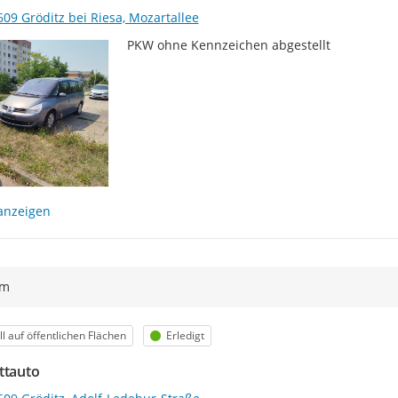
09 Gröditz bei Riesa, Mozartallee
PKW ohne Kennzeichen abgestellt
anzeigen
ym
egorie
Status
l auf öffentlichen Flächen
Erledigt
ttauto