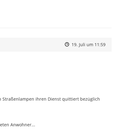
Zeitpunkt des Erstellens
Zeitpunkt des Erstellens
Zur Äußerung
19. Juli um 11:59
 Straßenlampen ihren Dienst quittiert bezüglich 
eten Anwohner...
