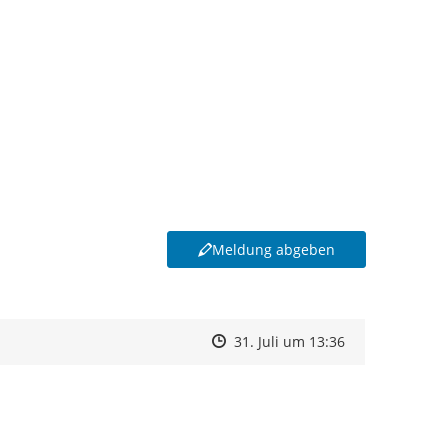
Meldung abgeben
Zeitpunkt des Erstellens
Zeitpunkt des Erstellens
Zur Äußerung
31. Juli um 13:36