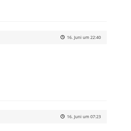
Zeitpunkt des Erstellens
Zeitpunkt des Erstellens
Zur Äußerung
16. Juni um 22:40
Zeitpunkt des Erstellens
Zeitpunkt des Erstellens
Zur Äußerung
16. Juni um 07:23