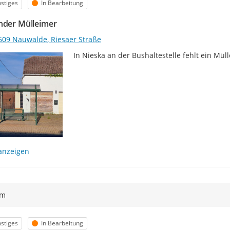
egorie
Status
stiges
In Bearbeitung
nder Mülleimer
609 Nauwalde, Riesaer Straße
In Nieska an der Bushaltestelle fehlt ein Mül
anzeigen
ym
egorie
Status
stiges
In Bearbeitung