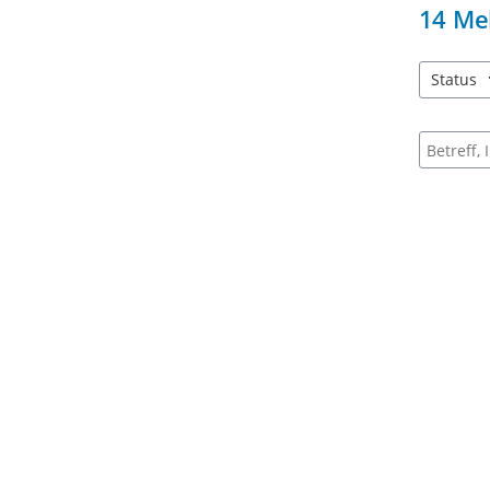
14
Me
Status
2 Einträg
Suche na