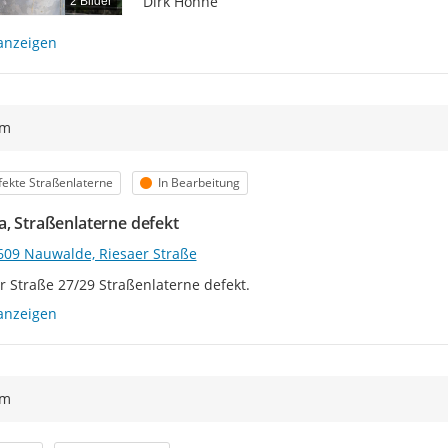
Dirk Höhne
2 Bilder
anzeigen
ym
egorie
Status
ekte Straßenlaterne
In Bearbeitung
a, Straßenlaterne defekt
609 Nauwalde, Riesaer Straße
r Straße 27/29 Straßenlaterne defekt.
anzeigen
ym