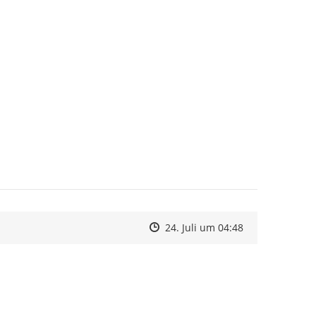
Zeitpunkt des Erstellens
Zeitpunkt des Erstellens
Zur Äußerung
24. Juli um 04:48