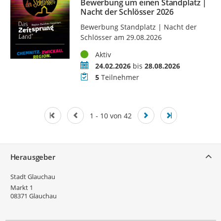
Bewerbung um einen Standplatz |
Nacht der Schlösser 2026
Bewerbung Standplatz | Nacht der
Schlösser am 29.08.2026
Status
Aktiv
Zeitraum
24.02.2026
bis
28.08.2026
Teilnehmer
5
Teilnehmer
1 - 10 von 42
Service
Herausgeber
Stadt Glauchau
Markt 1
08371
Glauchau