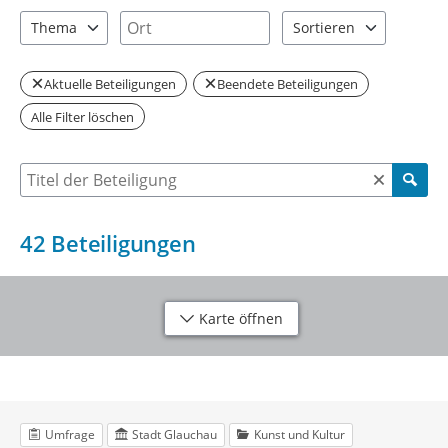
2 Einträge verfügbar. Benutzen Sie "Pfeiltaste oben" und "Pfeil
6 Einträge verfügbar. Benutzen Sie "P
Ort
Thema
Sortieren
8 Einträge verfügbar. Benutzen Sie "Pfeiltaste oben" und "Pfeil
2 Einträge verfügbar. Be
Aktuelle Beteiligungen
Beendete Beteiligungen
Alle Filter löschen
Suche nach Beteiligung
42
Beteiligungen
Karte öffnen
Umfrage
Stadt Glauchau
Kunst und Kultur