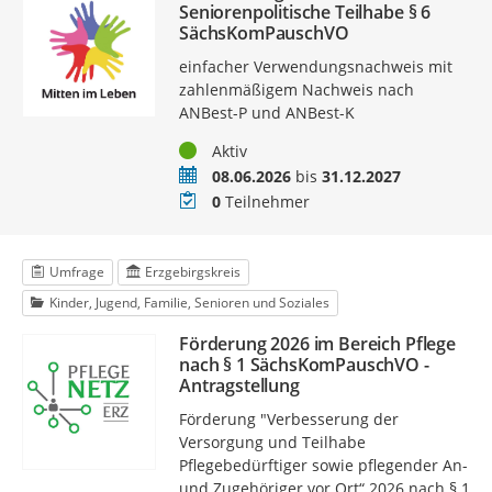
Seniorenpolitische Teilhabe § 6
SächsKomPauschVO
einfacher Verwendungsnachweis mit
zahlenmäßigem Nachweis nach
ANBest-P und ANBest-K
Status
Aktiv
Zeitraum
08.06.2026
bis
31.12.2027
Teilnehmer
0
Teilnehmer
Umfrage
Erzgebirgskreis
Kinder, Jugend, Familie, Senioren und Soziales
Förderung 2026 im Bereich Pflege
nach § 1 SächsKomPauschVO -
Antragstellung
Förderung "Verbesserung der
Versorgung und Teilhabe
Pflegebedürftiger sowie pflegender An-
und Zugehöriger vor Ort“ 2026 nach § 1