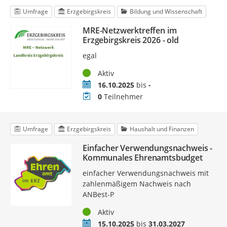
Umfrage
Erzgebirgskreis
Bildung und Wissenschaft
MRE-Netzwerktreffen im
Erzgebirgskreis 2026 - old
egal
Status
Aktiv
Zeitraum
16.10.2025
bis
-
Teilnehmer
0
Teilnehmer
Umfrage
Erzgebirgskreis
Haushalt und Finanzen
Einfacher Verwendungsnachweis -
Kommunales Ehrenamtsbudget
einfacher Verwendungsnachweis mit
zahlenmäßigem Nachweis nach
ANBest-P
Status
Aktiv
Zeitraum
15.10.2025
bis
31.03.2027