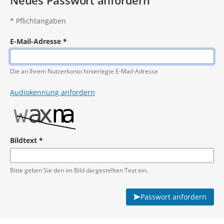
Neues Passwort anfordern
*
Pflichtangaben
E-Mail-Adresse
*
Pflichtangabe
Die an Ihrem Nutzerkonto hinterlegte E-Mail-Adresse
Audiokennung anfordern
Bildtext
*
Pflichtangabe
Bitte geben Sie den im Bild dargestellten Text ein.
Passwort anfordern