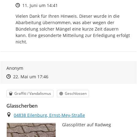
Zeitpunkt des Erstellens
11. Juni um 14:41
Vielen Dank für Ihren Hinweis. Dieser wurde in die 
Abarbeitung übernommen, was aber wegen der 
Bündelung solcher Mängel eine kurze Zeit dauern 
kann. Eine gesonderte Mitteilung zur Erledigung erfolgt 
nicht.
Anonym
Zeitpunkt des Erstellens
Zeitpunkt des Erstellens
Zur Äußerung
22. Mai um 17:46
Kategorie
Status
Graffiti / Vandalismus
Geschlossen
Glasscherben
Ort
04838 Eilenburg, Ernst-Mey-Straße
Glassplitter auf Radweg