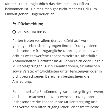
Kinder . Es ist unglaublich das dies nicht in Griff zu 
bekommen ist.  Da mag man gar nicht mehr zu Lidl zum 
Einkauf gehen. Ungeheuerlich!!!!
Rückmeldung
Zeitpunkt des Erstellens
21. Mai um 08:36
Ratten treten vor allem dort verstärkt auf, wo sie 
günstige Lebensbedingungen finden. Dazu gehören 
insbesondere frei zugängliche Nahrungsquellen wie 
achtlos weggeworfene Lebensmittelreste, überfüllte 
Abfallbehälter, Tierfutter im Außenbereich oder illegale 
Müllablagerungen. Auch Kanalisationen, Grünflächen 
sowie Versteckmöglichkeiten unter Fahrzeugen oder in 
dicht bewachsenen Bereichen begünstigen die 
Ansiedlung.

Eine dauerhafte Eindämmung kann nur gelingen, wenn 
auch die Ursachen reduziert werden. Dazu gehört 
insbesondere die konsequente Müllentsorgung und 
das Vermeiden offen zugänglicher Lebensmittelreste.
