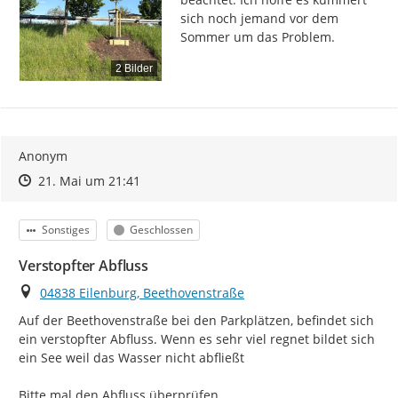
sich noch jemand vor dem 
Sommer um das Problem.
2 Bilder
Anonym
Zeitpunkt des Erstellens
Zeitpunkt des Erstellens
Zur Äußerung
21. Mai um 21:41
Kategorie
Status
Sonstiges
Geschlossen
Verstopfter Abfluss
Ort
04838 Eilenburg, Beethovenstraße
Auf der Beethovenstraße bei den Parkplätzen, befindet sich 
ein verstopfter Abfluss. Wenn es sehr viel regnet bildet sich 
ein See weil das Wasser nicht abfließt

Bitte mal den Abfluss überprüfen