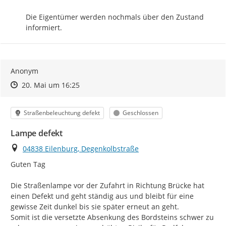
Die Eigentümer werden nochmals über den Zustand 
informiert.
Anonym
Zeitpunkt des Erstellens
Zeitpunkt des Erstellens
Zur Äußerung
20. Mai um 16:25
Kategorie
Status
Straßenbeleuchtung defekt
Geschlossen
Lampe defekt
Ort
04838 Eilenburg, Degenkolbstraße
Guten Tag

Die Straßenlampe vor der Zufahrt in Richtung Brücke hat 
einen Defekt und geht ständig aus und bleibt für eine 
gewisse Zeit dunkel bis sie später erneut an geht.

Somit ist die versetzte Absenkung des Bordsteins schwer zu 