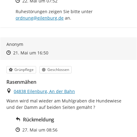
Zeitpunkt des Erstellens
22. Mai um 07:52
Ruhestörungen zeigen Sie bitte unter 
ordnung@eilenburg.de
 an.
Anonym
Zeitpunkt des Erstellens
Zeitpunkt des Erstellens
Zur Äußerung
21. Mai um 16:50
Kategorie
Status
Grünpflege
Geschlossen
Rasenmähen
Ort
04838 Eilenburg, An der Bahn
Wann wird mal wieder am Muhlgraben die Hundewiese 
und der Damm auf beiden Seiten gemäht ?
Rückmeldung
Zeitpunkt des Erstellens
27. Mai um 08:56