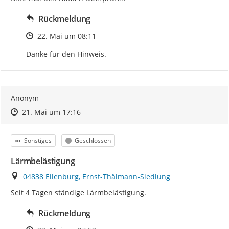
Rückmeldung
Zeitpunkt des Erstellens
22. Mai um 08:11
Danke für den Hinweis.
Anonym
Zeitpunkt des Erstellens
Zeitpunkt des Erstellens
Zur Äußerung
21. Mai um 17:16
Kategorie
Status
Sonstiges
Geschlossen
Lärmbelästigung
Ort
04838 Eilenburg, Ernst-Thälmann-Siedlung
Seit 4 Tagen ständige Lärmbelästigung.
Rückmeldung