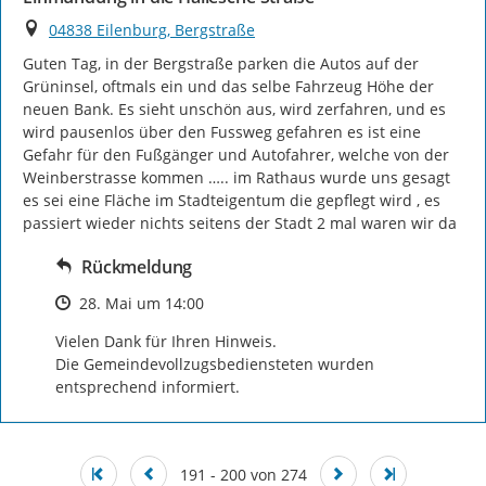
Ort
04838 Eilenburg, Bergstraße
Guten Tag, in der Bergstraße parken die Autos auf der 
Grüninsel, oftmals ein und das selbe Fahrzeug Höhe der 
neuen Bank. Es sieht unschön aus, wird zerfahren, und es 
wird pausenlos über den Fussweg gefahren es ist eine 
Gefahr für den Fußgänger und Autofahrer, welche von der 
Weinberstrasse kommen ….. im Rathaus wurde uns gesagt 
es sei eine Fläche im Stadteigentum die gepflegt wird , es 
passiert wieder nichts seitens der Stadt 2 mal waren wir da
Rückmeldung
Zeitpunkt des Erstellens
28. Mai um 14:00
Vielen Dank für Ihren Hinweis.

Die Gemeindevollzugsbediensteten wurden 
entsprechend informiert.
191 - 200 von 274