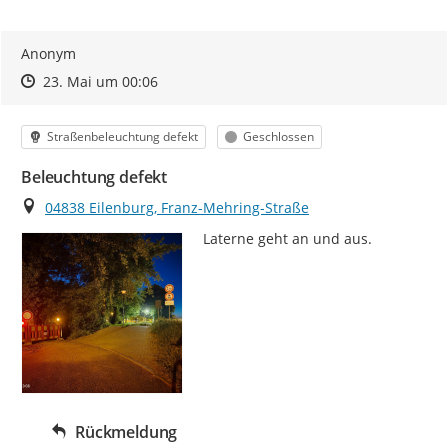
Anonym
Zeitpunkt des Erstellens
Zeitpunkt des Erstellens
Zur Äußerung
23. Mai um 00:06
Kategorie
Status
Straßenbeleuchtung defekt
Geschlossen
Beleuchtung defekt
Ort
04838 Eilenburg, Franz-Mehring-Straße
Laterne geht an und aus.
Rückmeldung