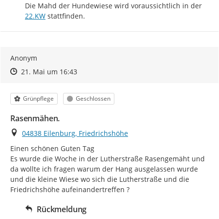
http:
Die Mahd der Hundewiese wird voraussichtlich in der 
22.KW
 stattfinden.
Anonym
Zeitpunkt des Erstellens
Zeitpunkt des Erstellens
Zur Äußerung
21. Mai um 16:43
Kategorie
Status
Grünpflege
Geschlossen
Rasenmähen.
Ort
04838 Eilenburg, Friedrichshöhe
Einen schönen Guten Tag

Es wurde die Woche in der Lutherstraße Rasengemäht und 
da wollte ich fragen warum der Hang ausgelassen wurde 
und die kleine Wiese wo sich die Lutherstraße und die 
Friedrichshöhe aufeinandertreffen ?
Rückmeldung