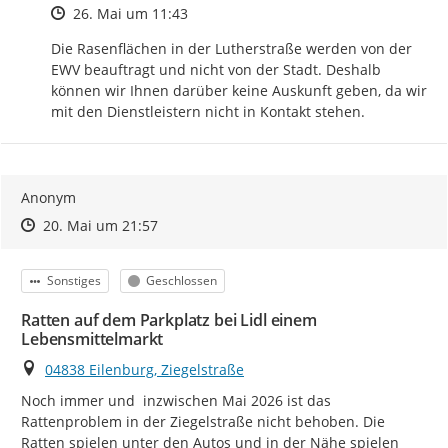
Zeitpunkt des Erstellens
26. Mai um 11:43
Die Rasenflächen in der Lutherstraße werden von der 
EWV beauftragt und nicht von der Stadt. Deshalb 
können wir Ihnen darüber keine Auskunft geben, da wir 
mit den Dienstleistern nicht in Kontakt stehen.
Anonym
Zeitpunkt des Erstellens
Zeitpunkt des Erstellens
Zur Äußerung
20. Mai um 21:57
Kategorie
Status
Sonstiges
Geschlossen
Ratten auf dem Parkplatz bei Lidl einem
Lebensmittelmarkt
Ort
04838 Eilenburg, Ziegelstraße
Noch immer und  inzwischen Mai 2026 ist das 
Rattenproblem in der Ziegelstraße nicht behoben. Die 
Ratten spielen unter den Autos und in der Nähe spielen 