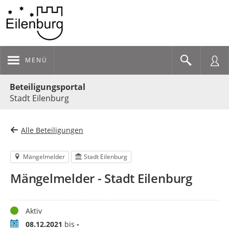
MENÜ
Portalnavigation
Beteiligungsportal
Stadt Eilenburg
Alle Beteiligungen
Mängelmelder
Stadt Eilenburg
Mängelmelder - Stadt Eilenburg
Status
Aktiv
Zeitraum
08.12.2021
bis
-