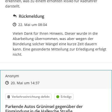
erkennen, was zu einem erhöhten Risiko für Radfahrer 
darstellt.
Rückmeldung
Zeitpunkt des Erstellens
22. Mai um 08:04
Vielen Dank für Ihren Hinweis. Dieser wurde in die 
Abarbeitung übernommen, was aber wegen der 
Bündelung solcher Mängel eine kurze Zeit dauern 
kann. Eine gesonderte Mitteilung zur Erledigung erfolgt 
nicht.
Anonym
Zeitpunkt des Erstellens
Zeitpunkt des Erstellens
Zur Äußerung
20. Mai um 14:37
Kategorie
Status
Verkehrseinrichtung defekt
Erledigt
Parkende Autos Grüninsel gegenüber der
Einmündung in die Hallesche Straße