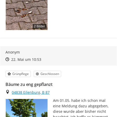
2 Bilder
Anonym
Zeitpunkt des Erstellens
Zeitpunkt des Erstellens
Zur Äußerung
22. Mai um 10:53
Kategorie
Status
Grünpflege
Geschlossen
Bäume zu eng gepflanzt
Ort
04838 Eilenburg, B 87
Am 01.05. habe ich schon mal 
eine Meldung dazu abgegeben, 
diese wurde aber bisher nicht 
beachtet. Ich hoffe es kümmert 