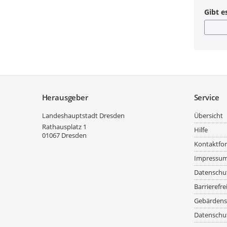
Gibt e
Service
Herausgeber
Service
Landeshauptstadt Dresden
Übersicht
Rathausplatz 1
Hilfe
01067
Dresden
Kontaktfo
Impressu
Datenschu
Barrierefre
Gebärdens
Datenschut