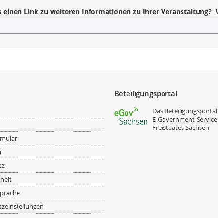
s einen Link zu weiteren Informationen zu Ihrer Veranstaltung? We
Beteiligungsportal
Das Beteiligungsportal 
E‑Government-Service
Freistaates Sachsen
rmular
m
tz
iheit
prache
zeinstellungen