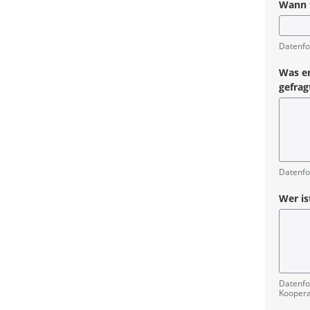
Wann f
Pflicht
Datenfo
Was er
gefrag
Pflicht
Datenfo
Wer is
Pflicht
Datenfo
Koopera