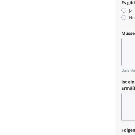
Es gib
Ja
Ne
Pflicht
Müssen
Pflicht
Datenfo
Ist ei
Ermäß
Folgen