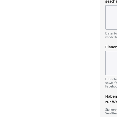
gescha
Datenfo
wiederf
Planen
Datenfo
sowie f
Facebook
Haben 
zur Wo
Sie kön
Veröffe