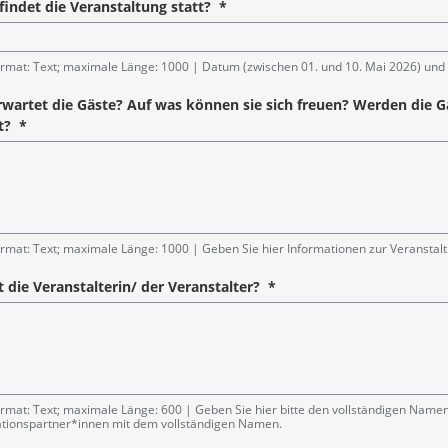
indet die Veranstaltung statt?
*
angabe
rmat: Text; maximale Länge: 1000
Datum (zwischen 01. und 10. Mai 2026) und Uh
wartet die Gäste? Auf was können sie sich freuen? Werden die G
t?
*
angabe
rmat: Text; maximale Länge: 1000
Geben Sie hier Informationen zur Veranstaltu
t die Veranstalterin/ der Veranstalter?
*
angabe
rmat: Text; maximale Länge: 600
Geben Sie hier bitte den vollständigen Namen
tionspartner*innen mit dem vollständigen Namen.