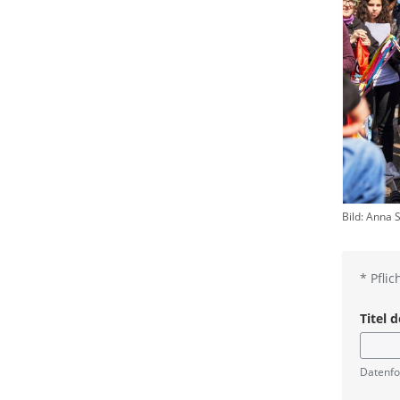
Bild: Anna 
*
Pflic
Titel 
Pflicht
Datenfo