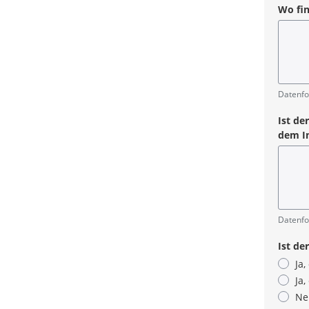
Wo fin
Pflicht
Datenfo
Ist de
dem In
Datenfo
Ist de
Ja
Ja,
Nei