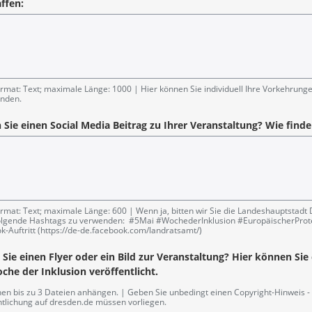
ffen:
rmat: Text; maximale Länge: 1000
Hier können Sie individuell Ihre Vorkehrungen
inden.
 Sie einen Social Media Beitrag zu Ihrer Veranstaltung? Wie finde
rmat: Text; maximale Länge: 600
Wenn ja, bitten wir Sie die Landeshauptsta
olgende Hashtags zu verwenden: #5Mai #WochederInklusion #EuropäischerProtes
-Auftritt (https://de-de.facebook.com/landratsamt/)
Sie einen Flyer oder ein Bild zur Veranstaltung? Hier können Sie
che der Inklusion veröffentlicht.
nen bis zu 3 Dateien anhängen.
Geben Sie unbedingt einen Copyright-Hinweis - w
ntlichung auf dresden.de müssen vorliegen.