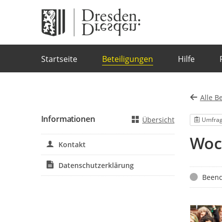
Portalnavigation
Startseite
Beteiligungen
Hilfe
Alle B
Informationen
Übersicht
Umfra
Woch
Kontakt
Datenschutzerklärung
Status
Beend