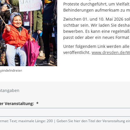
Proteste durchgeführt, um Vielfal
Behinderungen aufmerksam zu m
Zwischen 01. und 10. Mai 2026 sol
sichtbar sein. Wir laden Sie desh
bewerben. Es kann eine regelmäßi
passt oder aber ein neues Format 
Unter folgendem Link werden alle
veröffentlicht.
www.dresden.de/Wo
Spindelndreier
htangaben
der Veranstaltung:
*
angabe
rmat: Text; maximale Länge: 200
Geben Sie hier den Titel der Veranstaltung ein