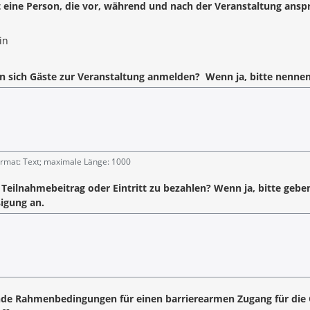
t eine Person, die vor, während und nach der Veranstaltung anspr
in
angabe
 sich Gäste zur Veranstaltung anmelden? Wenn ja, bitte nennen
angabe
rmat: Text; maximale Länge: 1000
n Teilnahmebeitrag oder Eintritt zu bezahlen? Wenn ja, bitte gebe
igung an.
de Rahmenbedingungen für einen barrierearmen Zugang für die 