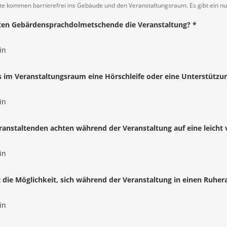
angabe
te kommen barrierefrei ins Gebäude und den Veranstaltungsraum. Es gibt ein nut
ten Gebärdensprachdolmetschende die Veranstaltung?
*
in
angabe
s im Veranstaltungsraum eine Hörschleife oder eine Unterstütz
in
angabe
ranstaltenden achten während der Veranstaltung auf eine leicht 
in
angabe
t die Möglichkeit, sich während der Veranstaltung in einen Ruhe
in
angabe