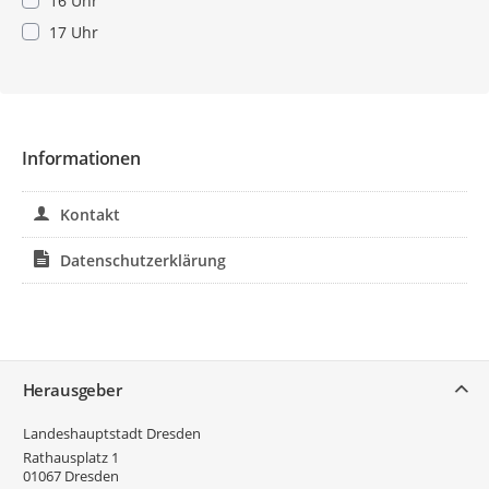
16 Uhr
17 Uhr
Pflichtangabe
Informationen
Kontakt
Datenschutzerklärung
Service
Herausgeber
Landeshauptstadt Dresden
Rathausplatz 1
01067
Dresden