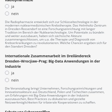
ja
nein
Die Radiopharmazie entwickelt sich zur Schlüsseltechnologie in der
modernen nuklearmedizinischen Krebstherapie. Das Helmholtz-Zentrum
in Dresden-Rossendorf ist eine Forschungseinrichtung mit langer
Tradition im Bereich der Nukleartechnologie. Um Potentiale zu bündeln
und weiter auszubauen, haben sich sächsische Akteure
zusammengeschlossen, um u.a. die Therapie und Diagnostik von
Krebserkrankungen zu revolutionieren. Welche Chancen ergeben sich für
den Standort Dresden?
Internationale Zusammenarbeit im Dreiländereck
Dresden–Wrocÿaw–Prag: Big-Data Anwendungen in der
Industrie
ja
nein
Die Veranstaltung bringt Unternehmen, Forschungseinrichtungen und
Innovationsakteure aus Deutschland, Polen und Tschechien zusammen,
um Erfahrungen mit Big-Data-Anwendungen in der Industrie
auszutauschen, Best Practices zu diskutieren und gezielte
Netzwerkmöglichkeiten für trilaterale Kooperationen zu schaffen.
Schutz vor Cyberangriffen